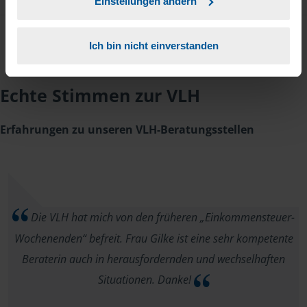
Einstellungen ändern
Ich bin nicht einverstanden
Echte Stimmen zur VLH
Erfahrungen zu unseren VLH-Beratungsstellen
Die VLH hat mich von den früheren „Einkommensteuer-
Wochenenden“ befreit. Frau Gilke ist eine sehr kompetente
Beraterin auch in herausfordernden und wechselhaften
Situationen. Danke!