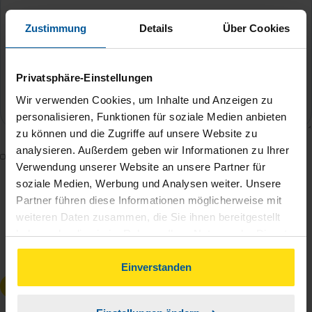
Zustimmung
Details
Über Cookies
Privatsphäre-Einstellungen
Wir verwenden Cookies, um Inhalte und Anzeigen zu
personalisieren, Funktionen für soziale Medien anbieten
zu können und die Zugriffe auf unsere Website zu
analysieren. Außerdem geben wir Informationen zu Ihrer
Mit dem Absenden des Kontaktformulars erkläre ich
Verwendung unserer Website an unsere Partner für
mich damit einverstanden, dass meine Daten zur
soziale Medien, Werbung und Analysen weiter. Unsere
Bearbeitung meines Anliegens sowie zur internen
Partner führen diese Informationen möglicherweise mit
Analyse der Zugriffsquelle verwendet werden.
weiteren Daten zusammen, die Sie ihnen bereitgestellt
Die
Datenschutzbestimmungen
habe ich zur
haben oder die sie im Rahmen Ihrer Nutzung der Dienste
gesammelt haben. Indem Sie auf Einverstanden klicken,
Kenntnis genommen.
*
können Sie der Verwendung von Cookies, gemäß
Einverstanden
unserer
➔ Datenschutzrichtlinie
zustimmen.
Anfrage absenden