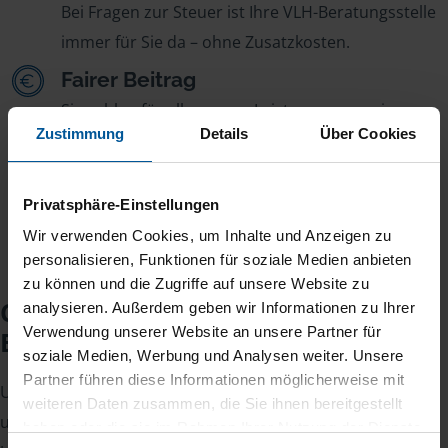
Bei Fragen zur Steuer ist Ihre VLH-Beratungsstelle
immer für Sie da – ohne Zusatzkosten.
Fairer Beitrag
Sie zahlen für alle unsere Leistungen nur einen
Zustimmung
Details
Über Cookies
jährlichen Mitgliedsbeitrag, der sich nach Ihren
Jahreseinnahmen richtet.
Privatsphäre-Einstellungen
Wir verwenden Cookies, um Inhalte und Anzeigen zu
personalisieren, Funktionen für soziale Medien anbieten
zu können und die Zugriffe auf unsere Website zu
Checkliste für Ihr
analysieren. Außerdem geben wir Informationen zu Ihrer
Verwendung unserer Website an unsere Partner für
Beratungsgespräch
soziale Medien, Werbung und Analysen weiter. Unsere
Partner führen diese Informationen möglicherweise mit
Um Ihre Steuererklärung erstellen zu können, benötigen
weiteren Daten zusammen, die Sie ihnen bereitgestellt
unsere Beraterinnen und Berater eine Reihe von
haben oder die sie im Rahmen Ihrer Nutzung der Dienste