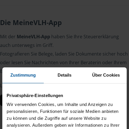
Die MeineVLH-App
Mit der
MeineVLH-App
haben Sie Ihre Steuererklärung
auch unterwegs im Griff.
Fotografieren Sie Belege, laden Sie Dokumente sicher hoch
oder lesen Sie Nachrichten von Ihrer Beraterin oder Ihrem
Berater – jederzeit und von überall.
Zustimmung
Details
Über Cookies
Laden Sie die App kostenlos herunter:
Privatsphäre-Einstellungen
Wir verwenden Cookies, um Inhalte und Anzeigen zu
personalisieren, Funktionen für soziale Medien anbieten
zu können und die Zugriffe auf unsere Website zu
analysieren. Außerdem geben wir Informationen zu Ihrer