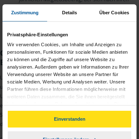
Jahreseinnahmen richtet.
Zustimmung
Details
Über Cookies
Privatsphäre-Einstellungen
Wir verwenden Cookies, um Inhalte und Anzeigen zu
Checkliste für Ihr
personalisieren, Funktionen für soziale Medien anbieten
zu können und die Zugriffe auf unsere Website zu
Beratungsgespräch
analysieren. Außerdem geben wir Informationen zu Ihrer
Verwendung unserer Website an unsere Partner für
Um Ihre Steuererklärung erstellen zu können, benötigen
soziale Medien, Werbung und Analysen weiter. Unsere
unsere Beraterinnen und Berater eine Reihe von
Partner führen diese Informationen möglicherweise mit
Unterlagen von Ihnen. Dazu gehört beispielsweise die
weiteren Daten zusammen, die Sie ihnen bereitgestellt
haben oder die sie im Rahmen Ihrer Nutzung der Dienste
elektronische Lohnsteuerbescheinigung, Ihre
gesammelt haben. Indem Sie auf Einverstanden klicken,
Steueridentifikationsnummer, der Rentenbescheid oder
können Sie der Verwendung von Cookies, gemäß
Einverstanden
die Bescheinigung über das Kindergeld.
unserer
➔ Datenschutzrichtlinie
zustimmen.