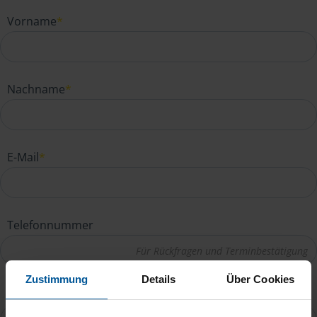
Vorname
*
Nachname
*
E-Mail
*
Telefonnummer
Zustimmung
Details
Über Cookies
Ihre Nachricht an Anke Stüdemann
*