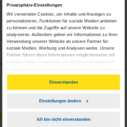
Privatsphäre-Einstellungen
Wir verwenden Cookies, um Inhalte und Anzeigen zu
personalisieren, Funktionen für soziale Medien anbieten
zu können und die Zugriffe auf unsere Website zu
analysieren. Außerdem geben wir Informationen zu Ihrer
Verwendung unserer Website an unsere Partner für
soziale Medien, Werbung und Analysen weiter. Unsere
Partner führen diese Informationen möglicherweise mit
weiteren Daten zusammen, die Sie ihnen bereitgestellt
Mit dem Absenden des Kontaktformulars erkläre ich
haben oder die sie im Rahmen Ihrer Nutzung der Dienste
mich damit einverstanden, dass meine Daten zur
gesammelt haben. Indem Sie auf Einverstanden klicken,
Bearbeitung meines Anliegens sowie zur internen
können Sie der Verwendung von Cookies, gemäß
Einverstanden
Analyse der Zugriffsquelle verwendet werden.
unserer
➔ Datenschutzrichtlinie
zustimmen.
Die
Datenschutzbestimmungen
habe ich zur
Einstellungen ändern
Kenntnis genommen.
*
Anfrage absenden
Ich bin nicht einverstanden