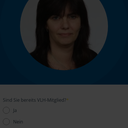
Sind Sie bereits VLH-Mitglied?
*
Ja
Nein