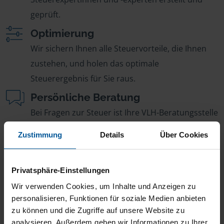
geprüft.
Optimierung
Wir sichern Ihnen alle Steuervorteile, die Ihnen
zustehen, und holen das optimale
Steuerergebnis für Sie raus.
Persönliche Beratung
Bei Fragen zur Steuer ist Ihre VLH-Beratungsstelle
immer für Sie da – ohne Zusatzkosten.
Zustimmung
Details
Über Cookies
Fairer Beitrag
Sie zahlen für alle unsere Leistungen nur einen
Privatsphäre-Einstellungen
jährlichen Mitgliedsbeitrag, der sich nach Ihren
Wir verwenden Cookies, um Inhalte und Anzeigen zu
Jahreseinnahmen richtet.
personalisieren, Funktionen für soziale Medien anbieten
zu können und die Zugriffe auf unsere Website zu
analysieren. Außerdem geben wir Informationen zu Ihrer