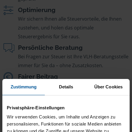
Optimierung
Wir sichern Ihnen alle Steuervorteile, die Ihnen
zustehen, und holen das optimale
Steuerergebnis für Sie raus.
Persönliche Beratung
Bei Fragen zur Steuer ist Ihre VLH-Beratungsstelle
immer für Sie da – ohne Zusatzkosten.
Fairer Beitrag
Sie zahlen für alle unsere Leistungen nur einen
Zustimmung
Details
Über Cookies
jährlichen Mitgliedsbeitrag, der sich nach Ihren
Jahreseinnahmen richtet.
Privatsphäre-Einstellungen
Wir verwenden Cookies, um Inhalte und Anzeigen zu
personalisieren, Funktionen für soziale Medien anbieten
zu können und die Zugriffe auf unsere Website zu