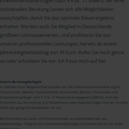
Einkommensteuerfragen nach § 4 Nr. 11 StBerG. Mit einer
individuellen Beratung lassen sich alle Möglichkeiten
ausschöpfen, damit Sie das optimale Steuerergebnis
erhalten. Werden auch Sie Mitglied in Deutschlands
größtem Lohnsteuerverein, und profitieren Sie von
unseren professionellen Leistungen, bereits ab einem
Jahresmitgliedsbeitrag von 39 Euro. Rufen Sie mich gerne
an oder schreiben Sie mir. Ich freue mich auf Sie!
Unsere Beratungsbefugnis
Im Rahmen einer Mitgliedschaft erstellen wir die Einkommensteuererklärung für
Arbeitnehmer, Beamte, Auszubildende, Studierende, Rentner, Pensionäre und
Unterhaltsempfänger nach § 4 Nr. 11 Steuerberatungsgesetz (StBerG). Auch bei
Einkünften aus Vermietung und Verpachtung sowie Kapitalerträgen sind wir in vielen
Fällen der geeignete Dienstleister für Sie.
Bei Einkünften aus Land- und Forstwirtschaft, aus Gewerbebetrieb, aus
selbstständiger Tätigkeit und umsatzsteuerpflichtigen Einkünften dürfen wir leider
nicht beraten.