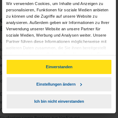
Wir verwenden Cookies, um Inhalte und Anzeigen zu
personalisieren, Funktionen für soziale Medien anbieten
zu können und die Zugriffe auf unsere Website zu
Checkliste für Ihr
analysieren. Außerdem geben wir Informationen zu Ihrer
Beratungsgespräch
Verwendung unserer Website an unsere Partner für
soziale Medien, Werbung und Analysen weiter. Unsere
Um Ihre Steuererklärung erstellen zu können, benötigen
Partner führen diese Informationen möglicherweise mit
weiteren Daten zusammen, die Sie ihnen bereitgestellt
unsere Beraterinnen und Berater eine Reihe von
haben oder die sie im Rahmen Ihrer Nutzung der Dienste
Unterlagen von Ihnen. Dazu gehört beispielsweise die
gesammelt haben. Indem Sie auf Einverstanden klicken,
elektronische Lohnsteuerbescheinigung, Ihre
können Sie der Verwendung von Cookies, gemäß
Einverstanden
Steueridentifikationsnummer, der Rentenbescheid oder
unserer
➔ Datenschutzrichtlinie
zustimmen.
die Bescheinigung über das Kindergeld.
Einstellungen ändern
Damit Sie sich gut vorbereiten können und keinen der
vielen Nachweise vergessen, stellen wir Ihnen hier eine
Ich bin nicht einverstanden
Checkliste für Arbeitnehmer, Beamte, Auszubildende und
Studenten sowie Rentner zur Verfügung.