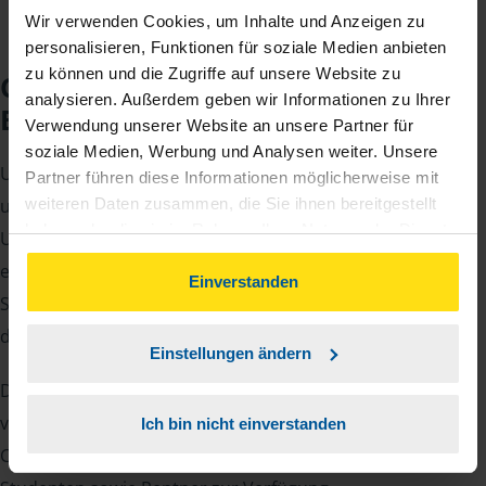
Wir verwenden Cookies, um Inhalte und Anzeigen zu
personalisieren, Funktionen für soziale Medien anbieten
zu können und die Zugriffe auf unsere Website zu
Checkliste für Ihr
analysieren. Außerdem geben wir Informationen zu Ihrer
Beratungsgespräch
Verwendung unserer Website an unsere Partner für
soziale Medien, Werbung und Analysen weiter. Unsere
Um Ihre Steuererklärung erstellen zu können, benötigen
Partner führen diese Informationen möglicherweise mit
weiteren Daten zusammen, die Sie ihnen bereitgestellt
unsere Beraterinnen und Berater eine Reihe von
haben oder die sie im Rahmen Ihrer Nutzung der Dienste
Unterlagen von Ihnen. Dazu gehört beispielsweise die
gesammelt haben. Indem Sie auf Einverstanden klicken,
elektronische Lohnsteuerbescheinigung, Ihre
können Sie der Verwendung von Cookies, gemäß
Einverstanden
Steueridentifikationsnummer, der Rentenbescheid oder
unserer
➔ Datenschutzrichtlinie
zustimmen.
die Bescheinigung über das Kindergeld.
Einstellungen ändern
Damit Sie sich gut vorbereiten können und keinen der
vielen Nachweise vergessen, stellen wir Ihnen hier eine
Ich bin nicht einverstanden
Checkliste für Arbeitnehmer, Beamte, Auszubildende und