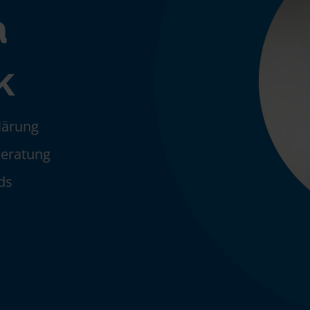
a
k
klärung
Beratung
ds