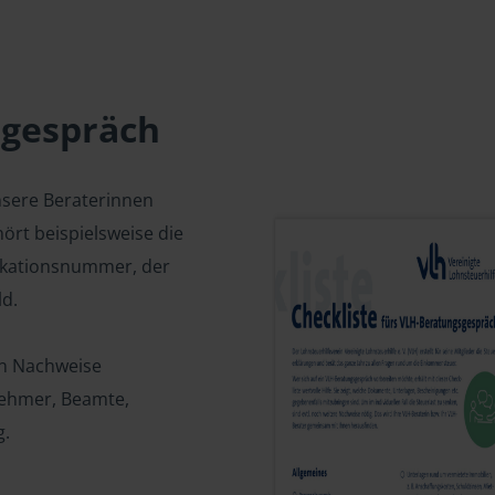
sgespräch
nsere Beraterinnen
ört beispielsweise die
fikationsnummer, der
d.
en Nachweise
tnehmer, Beamte,
g.