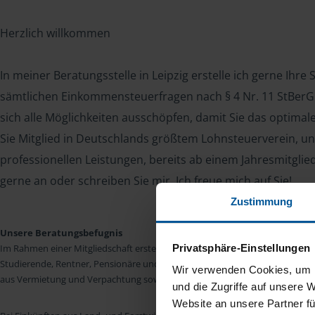
Herzlich willkommen
In meiner Beratungsstelle in Leipzig erstelle ich gerne Ihre
sämtlichen Einkommensteuerfragen nach § 4 Nr. 11 StBerG. 
sich alle Möglichkeiten ausschöpfen, damit Sie das optima
Sie Mitglied in Deutschlands größtem Lohnsteuerverein, un
professionellen Leistungen, bereits ab einem Jahresmitglie
gerne an oder schreiben Sie mir. Ich freue mich auf Sie!
Zustimmung
Unsere Beratungsbefugnis
Privatsphäre-Einstellungen
Im Rahmen einer Mitgliedschaft erstellen wir die Einkommensteuererkläru
Studierende, Rentner, Pensionäre und Unterhaltsempfänger nach § 4 Nr. 11
Wir verwenden Cookies, um I
aus Vermietung und Verpachtung sowie Kapitalerträgen sind wir in vielen Fäll
und die Zugriffe auf unsere 
Website an unsere Partner fü