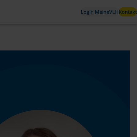
Login MeineVLH
Kontakt