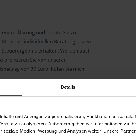
 Steuererklärung und berate Sie zu
Mit einer individuellen Beratung lassen
le Steuerergebnis erhalten. Werden auch
d profitieren Sie von unseren
dsbeitrag von 39 Euro. Rufen Sie mich
Details
ng für Arbeitnehmer, Beamte, Auszubildende,
 Steuerberatungsgesetz (StBerG). Auch bei Einkünften
nhalte und Anzeigen zu personalisieren, Funktionen für soziale
en der geeignete Dienstleister für Sie.
Website zu analysieren. Außerdem geben wir Informationen zu I
r soziale Medien, Werbung und Analysen weiter. Unsere Partner