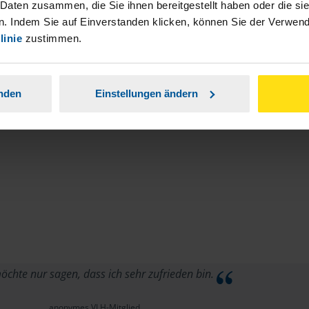
stständiger Tätigkeit und umsatzsteuerpflichtigen
 Daten zusammen, die Sie ihnen bereitgestellt haben oder die s
. Indem Sie auf Einverstanden klicken, können Sie der Verwe
linie
zustimmen.
anden
Einstellungen ändern
öchte nur sagen, dass ich sehr zufrieden bin.
anonymes VLH-Mitglied