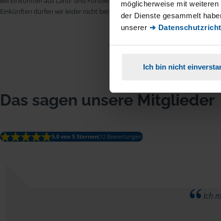
Bei Einkünften aus Land- und Forstwirtschaft, aus Gewerbebetrieb, aus selb
möglicherweise mit weiteren
Einkünften dürfen wir leider nicht beraten.
der Dienste gesammelt haben
unserer
➔ Datenschutzricht
Ich bin nicht einverst
Das sagen unsere Mitglieder
5.0 von 5 Sternen
(12 Bewertungen)
Ich m