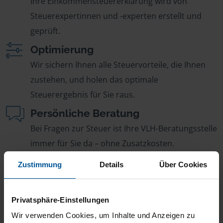
Ihre Einkommensteuererklärung wird von
Steuerexpertinnen und -experten erstellt und
geprüft.
Optimierung
Wir sichern Ihnen alle Steuervorteile, die Ihnen
zustehen, und holen das optimale
Steuerergebnis für Sie raus.
Persönliche Beratung
Bei Fragen zur Steuer ist Ihre VLH-Beratungsstelle
immer für Sie da – ohne Zusatzkosten.
Fairer Beitrag
Zustimmung
Details
Über Cookies
Sie zahlen für alle unsere Leistungen nur einen
jährlichen Mitgliedsbeitrag, der sich nach Ihren
Privatsphäre-Einstellungen
Jahreseinnahmen richtet.
Wir verwenden Cookies, um Inhalte und Anzeigen zu