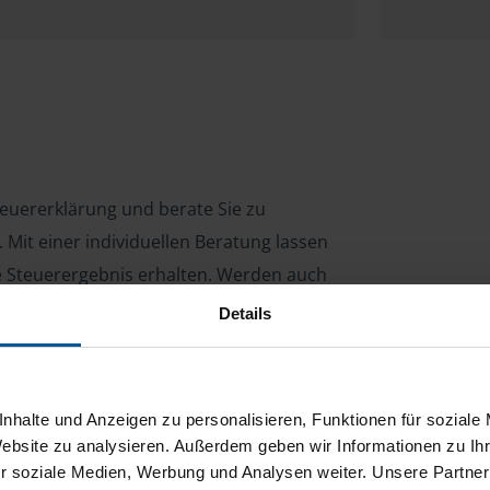
Steuererklärung und berate Sie zu
Mit einer individuellen Beratung lassen
le Steuerergebnis erhalten. Werden auch
d profitieren Sie von unseren
Details
dsbeitrag von 39 Euro. Rufen Sie mich
nhalte und Anzeigen zu personalisieren, Funktionen für soziale
Website zu analysieren. Außerdem geben wir Informationen zu I
r soziale Medien, Werbung und Analysen weiter. Unsere Partner
ng für Arbeitnehmer, Beamte, Auszubildende,