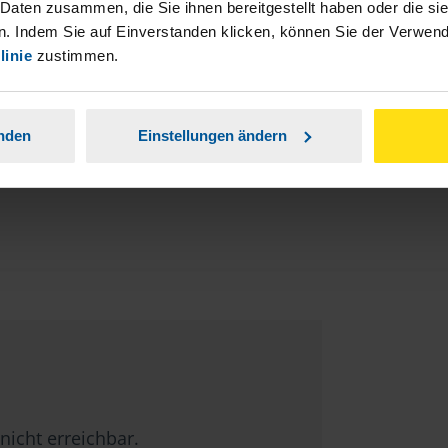
 Daten zusammen, die Sie ihnen bereitgestellt haben oder die s
 Steuerberatungsgesetz (StBerG). Auch bei Einkünften
. Indem Sie auf Einverstanden klicken, können Sie der Verwe
en der geeignete Dienstleister für Sie.
linie
zustimmen.
stständiger Tätigkeit und umsatzsteuerpflichtigen
anden
Einstellungen ändern
nicht erreichbar.