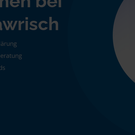
men bei
wrisch
klärung
Beratung
ds