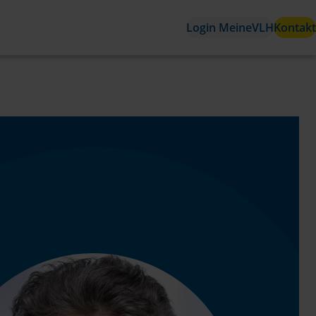
Login MeineVLH
Kontakt