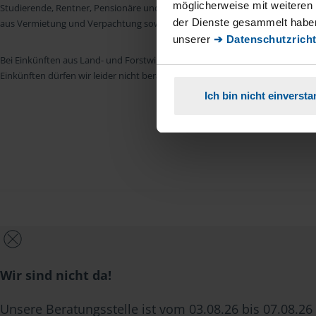
möglicherweise mit weiteren
Studierende, Rentner, Pensionäre und Unterhaltsempfänger nach § 4 Nr. 11
der Dienste gesammelt haben
aus Vermietung und Verpachtung sowie Kapitalerträgen sind wir in vielen Fäll
unserer
➔ Datenschutzricht
Bei Einkünften aus Land- und Forstwirtschaft, aus Gewerbebetrieb, aus selb
Einkünften dürfen wir leider nicht beraten.
Ich bin nicht einverst
Wir sind nicht da!
Unsere Beratungsstelle ist vom 03.08.26 bis 07.08.26 