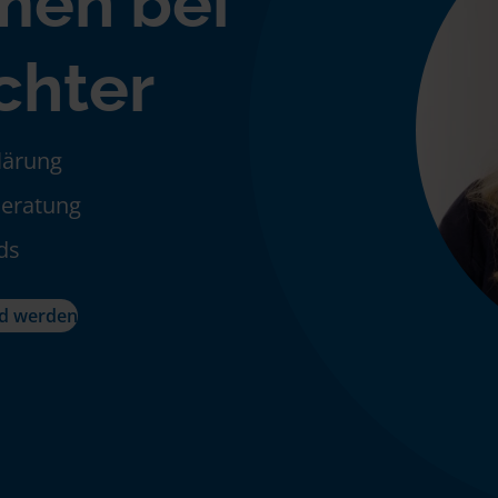
men bei
ichter
klärung
Beratung
ds
ed werden