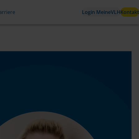
arriere
Login MeineVLH
Kontakt