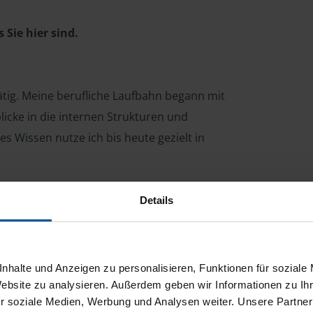
Sie hier sind.
tätig. Meine berufliche Laufbahn begann mit
licke in die internen Strukturen und
 Wissen nutze ich bis heute gezielt in
eine fachliche Kompetenz stetig erweitert.
Details
halterin und Buchhalterin.
V. tätig und unterstütze meine Mitglieder
nhalte und Anzeigen zu personalisieren, Funktionen für soziale
kommensteuer.
Website zu analysieren. Außerdem geben wir Informationen zu I
r soziale Medien, Werbung und Analysen weiter. Unsere Partner