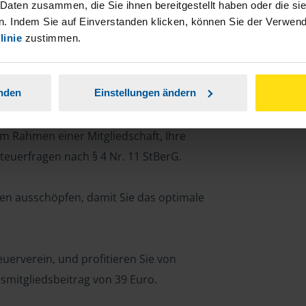
 Daten zusammen, die Sie ihnen bereitgestellt haben oder die s
den:
. Indem Sie auf Einverstanden klicken, können Sie der Verwe
linie
zustimmen.
 Engagement und Freude an steuerlichen
anden
Einstellungen ändern
 im Rahmen einer Mitgliedschaft, Ihre
euerfragen nach § 4 Nr. 11 StBerG.
iten ausschöpfen, damit Sie das optimale
erverein, und profitieren Sie von
smitgliedsbeitrag von 39 Euro.