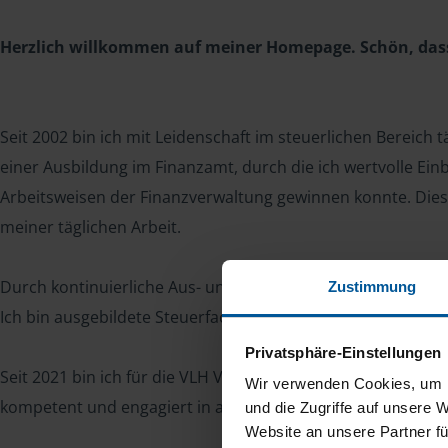
Herzlich willkommen auf meiner Homepage. Schön, dass 
Seit 2002 bin ich mit Leidenschaft im steuerlichen Bereich 
einer Ausbildung im Finanzamt, durch die ich wertvolle Einb
Arbeitsweisen der Finanzverwaltung gewinnen konnte. Dieses
meiner täglichen Arbeit.
Durch kontinuierliche Aus- und Weiterbildungen habe ich m
Zustimmung
Ich bin ausgebildete Steuerfachangestellte sowie Lohnbuch
Privatsphäre-Einstellungen
Seit 2021 bin ich für die VLH Vereinigte Lohnsteuerhilfe e. 
Wir verwenden Cookies, um I
kompetent und engagiert in allen Fragen rund um die Ein
und die Zugriffe auf unsere 
Website an unsere Partner fü