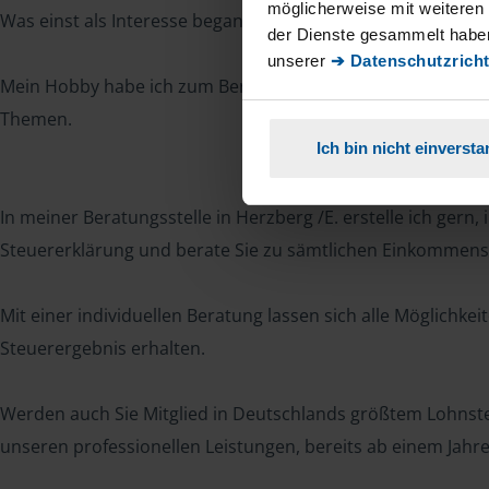
möglicherweise mit weiteren
Was einst als Interesse begann, ist heute mein Beruf gewor
der Dienste gesammelt haben
unserer
➔ Datenschutzricht
Mein Hobby habe ich zum Beruf gemacht – mit Fachwissen,
Themen.
Ich bin nicht einverst
In meiner Beratungsstelle in Herzberg /E. erstelle ich gern,
Steuererklärung und berate Sie zu sämtlichen Einkommenst
Mit einer individuellen Beratung lassen sich alle Möglichke
Steuerergebnis erhalten.
Werden auch Sie Mitglied in Deutschlands größtem Lohnsteu
unseren professionellen Leistungen, bereits ab einem Jahre