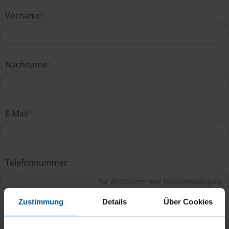
Vorname
*
Nachname
*
E-Mail
*
Telefonnummer
Zustimmung
Details
Über Cookies
Ihre Nachricht an Kristin Richter
*