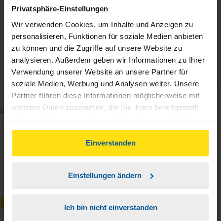
Privatsphäre-Einstellungen
Wir verwenden Cookies, um Inhalte und Anzeigen zu
personalisieren, Funktionen für soziale Medien anbieten
zu können und die Zugriffe auf unsere Website zu
analysieren. Außerdem geben wir Informationen zu Ihrer
Verwendung unserer Website an unsere Partner für
soziale Medien, Werbung und Analysen weiter. Unsere
Partner führen diese Informationen möglicherweise mit
weiteren Daten zusammen, die Sie ihnen bereitgestellt
Mit dem Absenden des Kontaktformulars erkläre ich
haben oder die sie im Rahmen Ihrer Nutzung der Dienste
mich damit einverstanden, dass meine Daten zur
gesammelt haben. Indem Sie auf Einverstanden klicken,
Bearbeitung meines Anliegens sowie zur internen
können Sie der Verwendung von Cookies, gemäß
Einverstanden
Analyse der Zugriffsquelle verwendet werden.
unserer
➔ Datenschutzrichtlinie
zustimmen.
Die
Datenschutzbestimmungen
habe ich zur
Einstellungen ändern
Kenntnis genommen.
*
Anfrage absenden
Ich bin nicht einverstanden