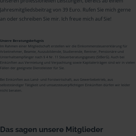
unseren professionellen Leistungen, bereits ab einem
Jahresmitgliedsbeitrag von 39 Euro. Rufen Sie mich gerne
an oder schreiben Sie mir. Ich freue mich auf Sie!
Unsere Beratungsbefugnis
Im Rahmen einer Mitgliedschaft erstellen wir die Einkommensteuererklärung für
Arbeitnehmer, Beamte, Auszubildende, Studierende, Rentner, Pensionäre und
Unterhaltsempfänger nach § 4 Nr. 11 Steuerberatungsgesetz (StBerG). Auch bei
Einkünften aus Vermietung und Verpachtung sowie Kapitalerträgen sind wir in vielen
Fällen der geeignete Dienstleister für Sie.
Bei Einkünften aus Land- und Forstwirtschaft, aus Gewerbebetrieb, aus
selbstständiger Tätigkeit und umsatzsteuerpflichtigen Einkünften dürfen wir leider
nicht beraten.
Das sagen unsere Mitglieder