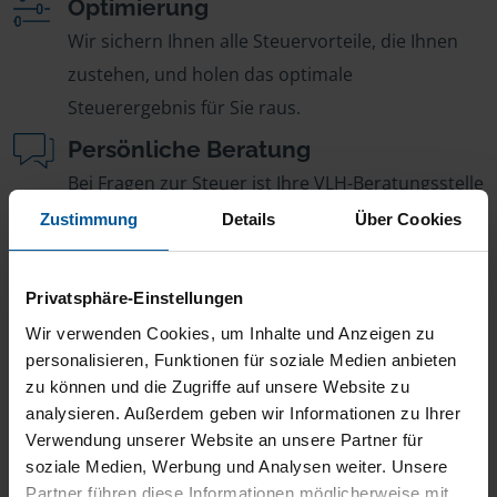
Optimierung
Wir sichern Ihnen alle Steuervorteile, die Ihnen
zustehen, und holen das optimale
Steuerergebnis für Sie raus.
Persönliche Beratung
Bei Fragen zur Steuer ist Ihre VLH-Beratungsstelle
immer für Sie da – ohne Zusatzkosten.
Zustimmung
Details
Über Cookies
Fairer Beitrag
Sie zahlen für alle unsere Leistungen nur einen
Privatsphäre-Einstellungen
jährlichen Mitgliedsbeitrag, der sich nach Ihren
Wir verwenden Cookies, um Inhalte und Anzeigen zu
Jahreseinnahmen richtet.
personalisieren, Funktionen für soziale Medien anbieten
zu können und die Zugriffe auf unsere Website zu
analysieren. Außerdem geben wir Informationen zu Ihrer
Verwendung unserer Website an unsere Partner für
soziale Medien, Werbung und Analysen weiter. Unsere
Partner führen diese Informationen möglicherweise mit