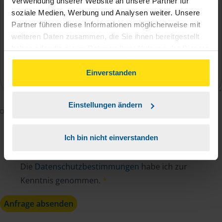
Verwendung unserer Website an unsere Partner für
soziale Medien, Werbung und Analysen weiter. Unsere
Partner führen diese Informationen möglicherweise mit
weiteren Daten zusammen, die Sie ihnen bereitgestellt
haben oder die sie im Rahmen Ihrer Nutzung der Dienste
gesammelt haben. Indem Sie auf Einverstanden klicken,
können Sie der Verwendung von Cookies, gemäß
Einverstanden
unserer
➔ Datenschutzrichtlinie
zustimmen.
Einstellungen ändern
Mit dem Absenden des Kontaktformulars erkläre ich
mich damit einverstanden, dass meine Daten zur
Ich bin nicht einverstanden
Bearbeitung meines Anliegens sowie zur internen
Analyse der Zugriffsquelle verwendet werden.
Die
Datenschutzbestimmungen
habe ich zur
Kenntnis genommen.
*
Anfrage absenden