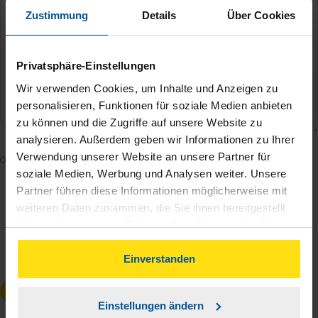
Zustimmung
Details
Über Cookies
Privatsphäre-Einstellungen
Wir verwenden Cookies, um Inhalte und Anzeigen zu
personalisieren, Funktionen für soziale Medien anbieten
zu können und die Zugriffe auf unsere Website zu
analysieren. Außerdem geben wir Informationen zu Ihrer
Verwendung unserer Website an unsere Partner für
Mit dem Absenden des Kontaktformulars erkläre ich
soziale Medien, Werbung und Analysen weiter. Unsere
mich damit einverstanden, dass meine Daten zur
Partner führen diese Informationen möglicherweise mit
Bearbeitung meines Anliegens sowie zur internen
weiteren Daten zusammen, die Sie ihnen bereitgestellt
Analyse der Zugriffsquelle verwendet werden.
haben oder die sie im Rahmen Ihrer Nutzung der Dienste
Die
Datenschutzbestimmungen
habe ich zur
gesammelt haben. Indem Sie auf Einverstanden klicken,
Kenntnis genommen.
*
können Sie der Verwendung von Cookies, gemäß
Einverstanden
unserer
➔ Datenschutzrichtlinie
zustimmen.
Anfrage absenden
Einstellungen ändern