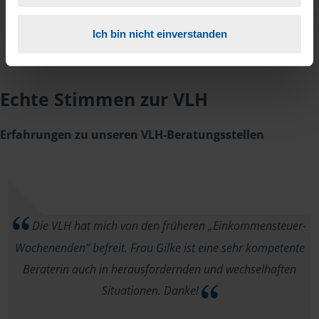
Ich bin nicht einverstanden
Echte Stimmen zur VLH
Erfahrungen zu unseren VLH-Beratungsstellen
Die VLH hat mich von den früheren „Einkommensteuer-
Wochenenden“ befreit. Frau Gilke ist eine sehr kompetente
Beraterin auch in herausfordernden und wechselhaften
Situationen. Danke!