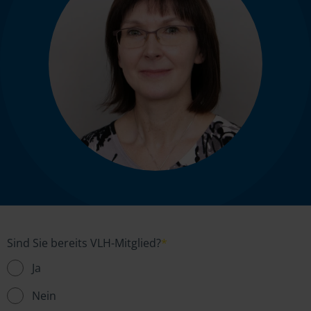
Sind Sie bereits VLH-Mitglied?
*
Ja
Nein