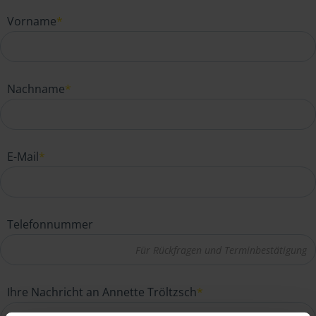
Vorname
*
Nachname
*
E-Mail
*
Telefonnummer
Ihre Nachricht an Annette Tröltzsch
*