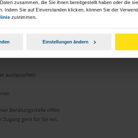
n, Zeit und Porto sparen und jederzeit
 Daten zusammen, die Sie ihnen bereitgestellt haben oder die s
. Indem Sie auf Einverstanden klicken, können Sie der Verwe
linie
zustimmen.
ansparent.
anden
Einstellungen ändern
ter austauschen
ionen
ser Beratungsstelle offen.
n Zugang gern für Sie ein.