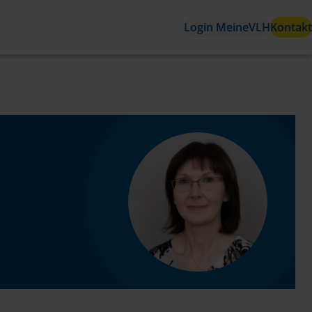
Login MeineVLH
Kontakt