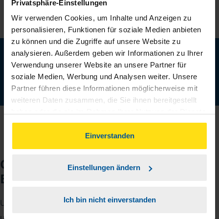
Privatsphäre-Einstellungen
Wir verwenden Cookies, um Inhalte und Anzeigen zu
personalisieren, Funktionen für soziale Medien anbieten
zu können und die Zugriffe auf unsere Website zu
Neu: Jetzt auch digital Mitglied werden!
analysieren. Außerdem geben wir Informationen zu Ihrer
Verwendung unserer Website an unsere Partner für
Schnell, einfach und komplett online - ohne Termin.
soziale Medien, Werbung und Analysen weiter. Unsere
Jetzt digital starten
Partner führen diese Informationen möglicherweise mit
weiteren Daten zusammen, die Sie ihnen bereitgestellt
haben oder die sie im Rahmen Ihrer Nutzung der Dienste
gesammelt haben. Indem Sie auf Einverstanden klicken,
können Sie der Verwendung von Cookies, gemäß
Einverstanden
unserer
➔ Datenschutzrichtlinie
zustimmen.
Checkliste für Ihr
Einstellungen ändern
Beratungsgespräch
Ich bin nicht einverstanden
Um Ihre Steuererklärung erstellen zu können, benötigen
unsere Beraterinnen und Berater eine Reihe von