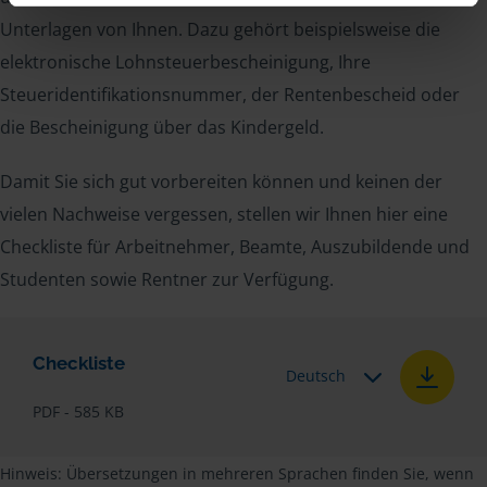
Unterlagen von Ihnen. Dazu gehört beispielsweise die
elektronische Lohnsteuerbescheinigung, Ihre
Steueridentifikationsnummer, der Rentenbescheid oder
die Bescheinigung über das Kindergeld.
Damit Sie sich gut vorbereiten können und keinen der
vielen Nachweise vergessen, stellen wir Ihnen hier eine
Checkliste für Arbeitnehmer, Beamte, Auszubildende und
Studenten sowie Rentner zur Verfügung.
Checkliste
Deutsch
PDF - 585 KB
Hinweis: Übersetzungen in mehreren Sprachen finden Sie, wenn