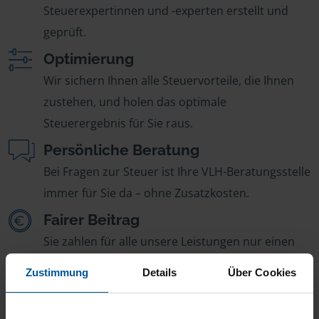
Steuerexpertinnen und -experten erstellt und
geprüft.
Optimierung
Wir sichern Ihnen alle Steuervorteile, die Ihnen
zustehen, und holen das optimale
Steuerergebnis für Sie raus.
Persönliche Beratung
Bei Fragen zur Steuer ist Ihre VLH-Beratungsstelle
immer für Sie da – ohne Zusatzkosten.
Fairer Beitrag
Sie zahlen für alle unsere Leistungen nur einen
jährlichen Mitgliedsbeitrag, der sich nach Ihren
Zustimmung
Details
Über Cookies
Jahreseinnahmen richtet.