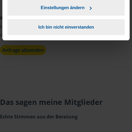
Kenntnis genommen.
*
Einstellungen ändern
Bitte beachten:
Die Beratungsstelle ist in der Zeit vom 03.08.2026
bis 14.08.2026 nicht besetzt. Kristin Lehmann wird sich danach
Ich bin nicht einverstanden
mit Ihnen in Verbindung setzen.
Anfrage absenden
Das sagen meine Mitglieder
Echte Stimmen aus der Beratung