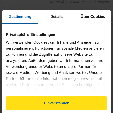
Ihre Nachricht an Kristin Lehmann
*
Zustimmung
Details
Über Cookies
Privatsphäre-Einstellungen
Wir verwenden Cookies, um Inhalte und Anzeigen zu
personalisieren, Funktionen für soziale Medien anbieten
zu können und die Zugriffe auf unsere Website zu
analysieren. Außerdem geben wir Informationen zu Ihrer
Verwendung unserer Website an unsere Partner für
soziale Medien, Werbung und Analysen weiter. Unsere
Partner führen diese Informationen möglicherweise mit
Mit dem Absenden des Kontaktformulars erkläre ich
weiteren Daten zusammen, die Sie ihnen bereitgestellt
mich damit einverstanden, dass meine Daten zur
haben oder die sie im Rahmen Ihrer Nutzung der Dienste
Bearbeitung meines Anliegens sowie zur internen
gesammelt haben. Indem Sie auf Einverstanden klicken,
Analyse der Zugriffsquelle verwendet werden.
können Sie der Verwendung von Cookies, gemäß
Einverstanden
unserer
➔ Datenschutzrichtlinie
zustimmen.
Die
Datenschutzbestimmungen
habe ich zur