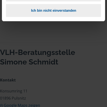
Klasse , weiter so.
Ich bin nicht einverstanden
anonymes VLH-Mitglied
VLH-Beratungsstelle
Simone Schmidt
Kontakt
Konsumring 11
01896 Pulsnitz
Google Maps zeigen