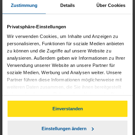
Sterne vergeben. Diese Bewertung bezieht sich auf meine
Zustimmung
Details
Über Cookies
aktuelle Beratungsstelle. Fühle mich hier super betreut.
anonymes VLH-Mitglied
Privatsphäre-Einstellungen
Wir verwenden Cookies, um Inhalte und Anzeigen zu
personalisieren, Funktionen für soziale Medien anbieten
zu können und die Zugriffe auf unsere Website zu
analysieren. Außerdem geben wir Informationen zu Ihrer
Frau Schmidt erledigt immer alles sehr schnell,
Verwendung unserer Website an unsere Partner für
kompetent und dabei sehr freundlich. Deshalb geben wir die
soziale Medien, Werbung und Analysen weiter. Unsere
Steuersachen schon so lange Jahre in ihre Hände. Vielen
Partner führen diese Informationen möglicherweise mit
weiteren Daten zusammen, die Sie ihnen bereitgestellt
lieben Dank!!!!
haben oder die sie im Rahmen Ihrer Nutzung der Dienste
gesammelt haben. Indem Sie auf Einverstanden klicken,
Familie Groth
können Sie der Verwendung von Cookies, gemäß
Einverstanden
unserer
➔ Datenschutzrichtlinie
zustimmen.
Einstellungen ändern