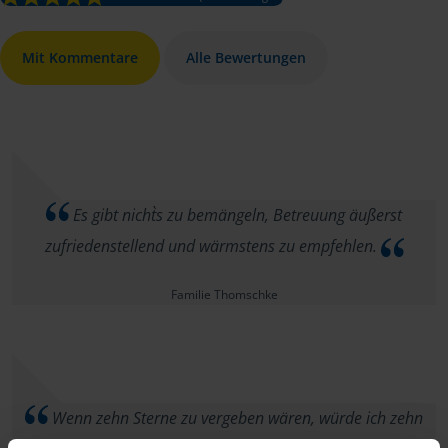
Mit Kommentare
Alle Bewertungen
Es gibt nicht`s zu bemängeln, Betreuung äußerst
zufriedenstellend und wärmstens zu empfehlen.
Familie Thomschke
Wenn zehn Sterne zu vergeben wären, würde ich zehn