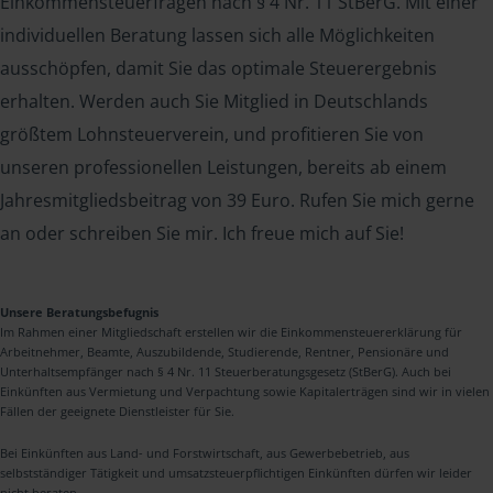
Einkommensteuerfragen nach § 4 Nr. 11 StBerG. Mit einer
individuellen Beratung lassen sich alle Möglichkeiten
ausschöpfen, damit Sie das optimale Steuerergebnis
erhalten. Werden auch Sie Mitglied in Deutschlands
größtem Lohnsteuerverein, und profitieren Sie von
unseren professionellen Leistungen, bereits ab einem
Jahresmitgliedsbeitrag von 39 Euro. Rufen Sie mich gerne
an oder schreiben Sie mir. Ich freue mich auf Sie!
Unsere Beratungsbefugnis
Im Rahmen einer Mitgliedschaft erstellen wir die Einkommensteuererklärung für
Arbeitnehmer, Beamte, Auszubildende, Studierende, Rentner, Pensionäre und
Unterhaltsempfänger nach § 4 Nr. 11 Steuerberatungsgesetz (StBerG). Auch bei
Einkünften aus Vermietung und Verpachtung sowie Kapitalerträgen sind wir in vielen
Fällen der geeignete Dienstleister für Sie.
Bei Einkünften aus Land- und Forstwirtschaft, aus Gewerbebetrieb, aus
selbstständiger Tätigkeit und umsatzsteuerpflichtigen Einkünften dürfen wir leider
nicht beraten.