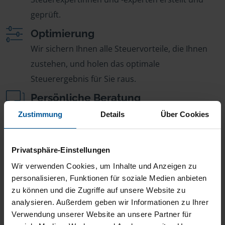
geprüft.
Optimierung
Wir sichern Ihnen alle Steuervorteile, die Ihnen
zustehen, und holen das optimale
Steuerergebnis für Sie raus.
Persönliche Beratung
Bei Fragen zur Steuer ist Ihre VLH-Beratungsstelle
Zustimmung
Details
Über Cookies
immer für Sie da – ohne Zusatzkosten.
Fairer Beitrag
Privatsphäre-Einstellungen
Sie zahlen für alle unsere Leistungen nur einen
Wir verwenden Cookies, um Inhalte und Anzeigen zu
jährlichen Mitgliedsbeitrag, der sich nach Ihren
personalisieren, Funktionen für soziale Medien anbieten
zu können und die Zugriffe auf unsere Website zu
Jahreseinnahmen richtet.
analysieren. Außerdem geben wir Informationen zu Ihrer
Verwendung unserer Website an unsere Partner für