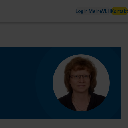
Login MeineVLH
Kontakt