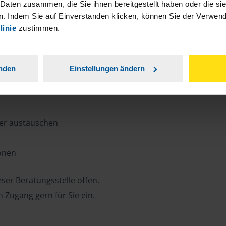
n, Zeit und Porto sparen und jederzeit
 Daten zusammen, die Sie ihnen bereitgestellt haben oder die s
. Indem Sie auf Einverstanden klicken, können Sie der Verwe
linie
zustimmen.
ansparent.
anden
Einstellungen ändern
ter austauschen
ionen
ser Beratungsstelle offen.
n Zugang gern für Sie ein.