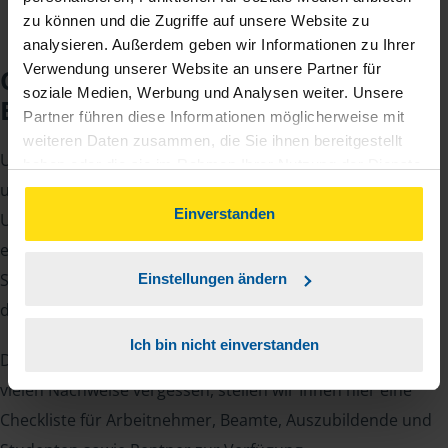
zu können und die Zugriffe auf unsere Website zu
analysieren. Außerdem geben wir Informationen zu Ihrer
Verwendung unserer Website an unsere Partner für
Checkliste für Ihr
soziale Medien, Werbung und Analysen weiter. Unsere
Beratungsgespräch
Partner führen diese Informationen möglicherweise mit
weiteren Daten zusammen, die Sie ihnen bereitgestellt
Um Ihre Steuererklärung erstellen zu können, benötigen
haben oder die sie im Rahmen Ihrer Nutzung der Dienste
unsere Beraterinnen und Berater eine Reihe von
gesammelt haben. Indem Sie auf Einverstanden klicken,
können Sie der Verwendung von Cookies, gemäß
Einverstanden
Unterlagen von Ihnen. Dazu gehört beispielsweise die
unserer
➔ Datenschutzrichtlinie
zustimmen.
elektronische Lohnsteuerbescheinigung, Ihre
Steueridentifikationsnummer, der Rentenbescheid oder
Einstellungen ändern
die Bescheinigung über das Kindergeld.
Ich bin nicht einverstanden
Damit Sie sich gut vorbereiten können und keinen der
vielen Nachweise vergessen, stellen wir Ihnen hier eine
Checkliste für Arbeitnehmer, Beamte, Auszubildende und