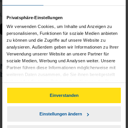
Berater – jederzeit und von überall.
Laden Sie die App kostenlos herunter:
Privatsphäre-Einstellungen
Wir verwenden Cookies, um Inhalte und Anzeigen zu
personalisieren, Funktionen für soziale Medien anbieten
zu können und die Zugriffe auf unsere Website zu
analysieren. Außerdem geben wir Informationen zu Ihrer
Verwendung unserer Website an unsere Partner für
soziale Medien, Werbung und Analysen weiter. Unsere
Noch keinen Zugang? So einfach
Partner führen diese Informationen möglicherweise mit
beantragen Sie ihn.
weiteren Daten zusammen, die Sie ihnen bereitgestellt
haben oder die sie im Rahmen Ihrer Nutzung der Dienste
gesammelt haben. Indem Sie auf Einverstanden klicken,
können Sie der Verwendung von Cookies, gemäß
Einverstanden
Sie teilen mir mit, dass Sie MeineVLH nutzen
1
unserer
➔ Datenschutzrichtlinie
zustimmen.
wollen.
Einstellungen ändern
Sie bekommen eine E-Mail mit Ihren Zugangsdaten
2
und einem Aktivierungslink.