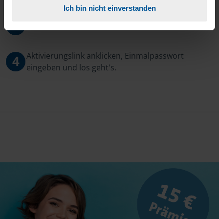
Ich bin nicht einverstanden
3
Sie erhalten von mir Ihr Einmal-Passwort.
Aktivierungslink anklicken, Einmalpasswort
4
eingeben und los geht's.