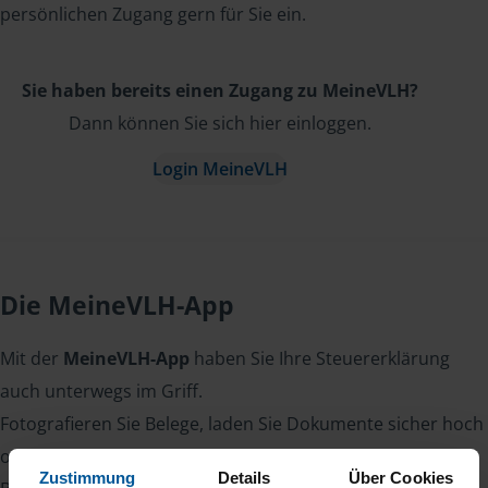
persönlichen Zugang gern für Sie ein.
Sie haben bereits einen Zugang zu MeineVLH?
Dann können Sie sich hier einloggen.
Login MeineVLH
Die MeineVLH-App
Mit der
MeineVLH-App
haben Sie Ihre Steuererklärung
auch unterwegs im Griff.
Fotografieren Sie Belege, laden Sie Dokumente sicher hoch
oder lesen Sie Nachrichten von Ihrer Beraterin oder Ihrem
Zustimmung
Details
Über Cookies