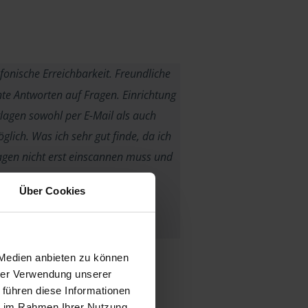
fonische Erreichbarkeit. Freundliche
e Antworten auf Fragen. Einrichtung
lagen sowohl per E-Mail als auch
glich. Was ich sehr gut finde, da ich
agen nicht erst einscannen muss und
en, die ich per PDF bekomme so
Über Cookies
weiterleiten kann.
B. Pahl
 Medien anbieten zu können
hrer Verwendung unserer
 führen diese Informationen
ie im Rahmen Ihrer Nutzung