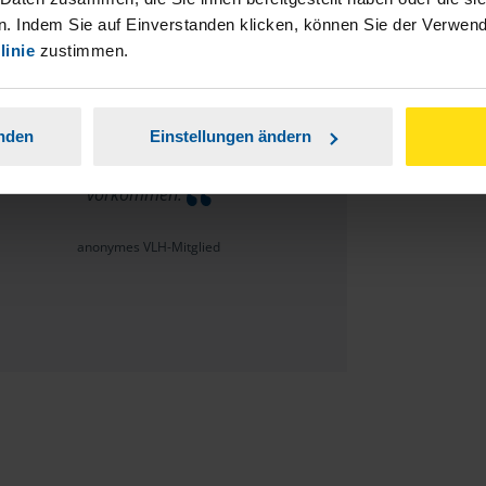
. Indem Sie auf Einverstanden klicken, können Sie der Verwe
linie
zustimmen.
Bitte auch auf die Steuerklasse aufmerksam
anden
Einstellungen ändern
chen, sollte die Steuerklasse ungewöhnlich
vorkommen.
anonymes VLH-Mitglied