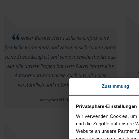
Unser Berater Herr Fuchs ist einfach eine
fachliche Kompetenz und zeichnet sich zudem durch
seine Zuverlässigkeit und seine menschliche Art aus.
Auf alle unsere Fragen hat Herr Fuchs immer eine
Antwort und kann diese auch uns als Laien
verständlich und natürlich erklären.
Zustimmung
anonymes VLH-Mitglied
Privatsphäre-Einstellungen
Wir verwenden Cookies, um I
und die Zugriffe auf unsere 
Website an unsere Partner fü
möglicherweise mit weiteren