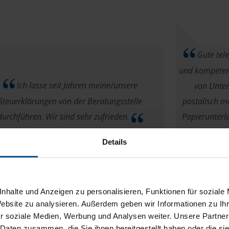
Gute tele
und kompetent
Ich lasse seit Jahren meine/unsere
von Unter
Steuerklärungen von der Beratungsstelle
postalisch mö
durchführen. Wir sind sehr zufrieden.
Papierunterl
Unterlag
B. Pahl
Details
nhalte und Anzeigen zu personalisieren, Funktionen für soziale
Website zu analysieren. Außerdem geben wir Informationen zu I
r soziale Medien, Werbung und Analysen weiter. Unsere Partner
 Daten zusammen, die Sie ihnen bereitgestellt haben oder die s