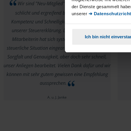
Wir sind "Neu-Mitglied" geworden und sind
der Dienste gesammelt haben
schlicht und ergreifend begeistert von der
unserer
➔ Datenschutzricht
Kompetenz und Schnelligkeit der Bearbeitung
unserer Steuererklärung. Die uns betreuende
Ich bin nicht einverst
Mitarbeiterin hat sich systematisch in unsere
ma
steuerliche Situation eingearbeitet und mit großer
Sorgfalt und Genauigkeit, aber doch sehr schnell,
unser Anliegen bearbeitet. Vielen Dank dafür und wir
können mit sehr gutem gewissen eine Empfehlung
aussprechen.
A. u. J. Janke