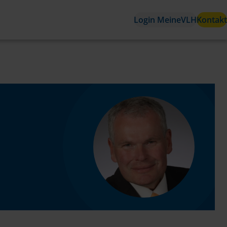
Login MeineVLH
Kontakt