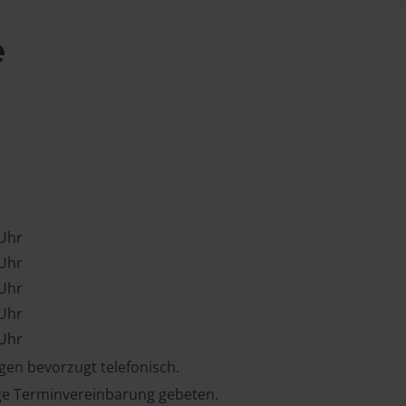
e
 Uhr
 Uhr
 Uhr
 Uhr
 Uhr
en bevorzugt telefonisch.
ge Terminvereinbarung gebeten.