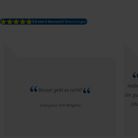
5.0 von 5 Sternen
(8 Bewertungen)
insb
Besser geht es nicht!
shr gu
Ohr
anonymes VLH-Mitglied