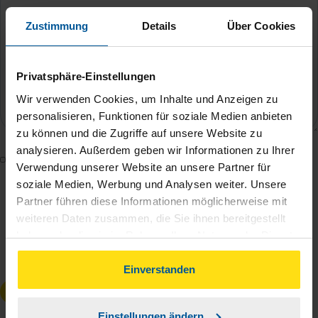
Zustimmung
Details
Über Cookies
Privatsphäre-Einstellungen
Wir verwenden Cookies, um Inhalte und Anzeigen zu
personalisieren, Funktionen für soziale Medien anbieten
zu können und die Zugriffe auf unsere Website zu
analysieren. Außerdem geben wir Informationen zu Ihrer
Mit dem Absenden des Kontaktformulars erkläre ich
Verwendung unserer Website an unsere Partner für
mich damit einverstanden, dass meine Daten zur
soziale Medien, Werbung und Analysen weiter. Unsere
Bearbeitung meines Anliegens sowie zur internen
Partner führen diese Informationen möglicherweise mit
Analyse der Zugriffsquelle verwendet werden.
weiteren Daten zusammen, die Sie ihnen bereitgestellt
haben oder die sie im Rahmen Ihrer Nutzung der Dienste
Die
Datenschutzbestimmungen
habe ich zur
gesammelt haben. Indem Sie auf Einverstanden klicken,
Kenntnis genommen.
*
können Sie der Verwendung von Cookies, gemäß
Einverstanden
unserer
➔ Datenschutzrichtlinie
zustimmen.
Anfrage absenden
Einstellungen ändern