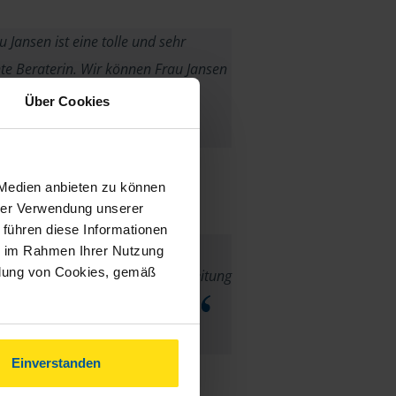
 Jansen ist eine tolle und sehr
e Beraterin. Wir können Frau Jansen
eschränk weiterempfehlen.
Über Cookies
Marion
 Medien anbieten zu können
hrer Verwendung unserer
 führen diese Informationen
chlich sehr gut. Falls Fragen
ie im Rahmen Ihrer Nutzung
ndung von Cookies, gemäß
den sie gut Beantwortet. Bearbeitung
 und gut. Sind immer freundlich.
Franzen
Einverstanden