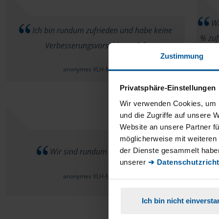
Wi
Ich bin rundum zufrieden und habe keine
% zuf
Verbesserungsvorschläge.
Zustimmung
anonymes VLH-Mitglied
Privatsphäre-Einstellungen
Wir verwenden Cookies, um I
und die Zugriffe auf unsere 
Website an unsere Partner fü
I
möglicherweise mit weiteren
der Dienste gesammelt haben
Wir sind rundum zufrieden
zufr
unserer
➔ Datenschutzricht
sow
anonymes VLH-Mitglied
Ich bin nicht einverst