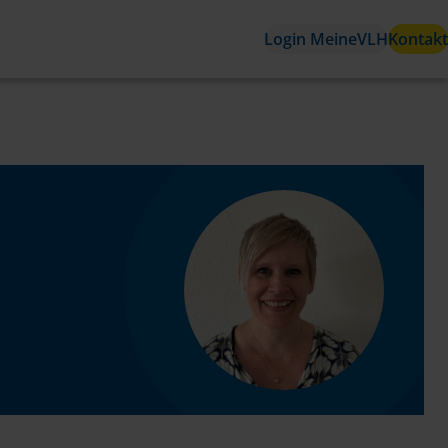
Login MeineVLH
Kontakt