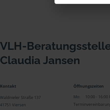
VLH-Beratungsstell
Claudia Jansen
Kontakt
Öffnungszeiten
Mo:
10:00 - 16:00
Waldnieler Straße 137
Terminvereinbarung
41751 Viersen