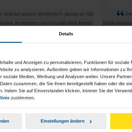
r sind mit unserer Beraterin Fr. Jansen zu 100
Frau
rieden. Kompetenz und Freundlichkeit könnte
fachkompetent
nicht besser sein!
uneing
Details
anonymes VLH-Mitglied
nhalte und Anzeigen zu personalisieren, Funktionen für soziale
Website zu analysieren. Außerdem geben wir Informationen zu I
r soziale Medien, Werbung und Analysen weiter. Unsere Partner
ch bin mit der Mitarbeiterin Frau Jansen sehr
Fa
 Daten zusammen, die Sie ihnen bereitgestellt haben oder die s
. Indem Sie auf Einverstanden klicken, können Sie der Verwe
ieden. Immer freundlich und bemüht und fix
auftauchen,wer
linie
zustimmen.
ie unkompliziert . Sehr empfehlenswert!
ist schnell
Gabi Hommen
anden
Einstellungen ändern