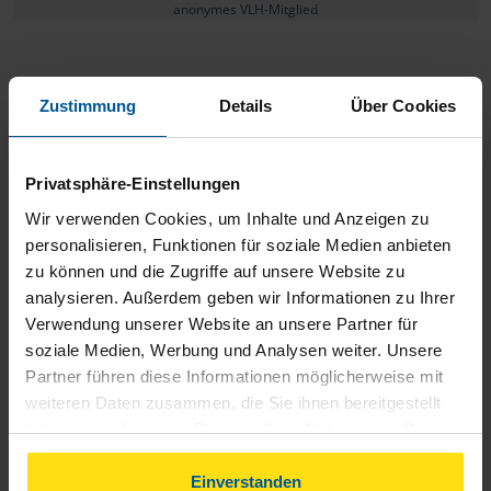
anonymes VLH-Mitglied
Zustimmung
Details
Über Cookies
Herr Sawazki hat alle Hoffnungen und Wünsche, die ich
vor dem Wechsel von der hiesigen großen Sozietät hatte,
Privatsphäre-Einstellungen
erfüllt.
Wir verwenden Cookies, um Inhalte und Anzeigen zu
personalisieren, Funktionen für soziale Medien anbieten
anonymes VLH-Mitglied
zu können und die Zugriffe auf unsere Website zu
analysieren. Außerdem geben wir Informationen zu Ihrer
Verwendung unserer Website an unsere Partner für
soziale Medien, Werbung und Analysen weiter. Unsere
Partner führen diese Informationen möglicherweise mit
Es läuft, im Bezug auf die Dienstleistungen des vlh, alles
weiteren Daten zusammen, die Sie ihnen bereitgestellt
haben oder die sie im Rahmen Ihrer Nutzung der Dienste
zu meiner Zufriedenheit.
gesammelt haben. Indem Sie auf Einverstanden klicken,
können Sie der Verwendung von Cookies, gemäß
Einverstanden
Peter Fröse