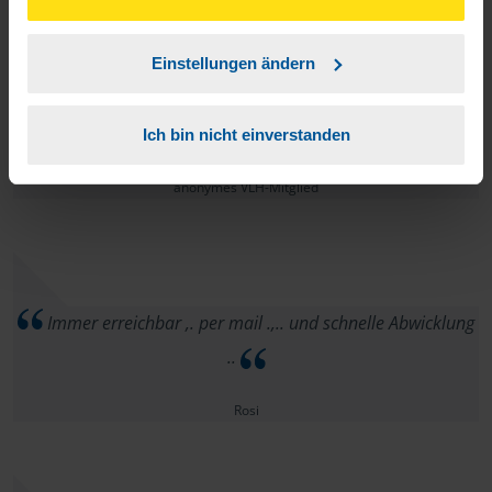
unserer
➔ Datenschutzrichtlinie
zustimmen.
Einstellungen ändern
Alles gut. Herr Sawazki ist 1 nicer Dude.
Ich bin nicht einverstanden
anonymes VLH-Mitglied
Immer erreichbar ,. per mail .,.. und schnelle Abwicklung
..
Rosi