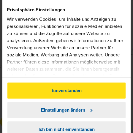
Privatsphäre-Einstellungen
Wir verwenden Cookies, um Inhalte und Anzeigen zu
personalisieren, Funktionen für soziale Medien anbieten
zu können und die Zugriffe auf unsere Website zu
analysieren. Außerdem geben wir Informationen zu Ihrer
Verwendung unserer Website an unsere Partner für
soziale Medien, Werbung und Analysen weiter. Unsere
Partner führen diese Informationen möglicherweise mit
Mit dem Absenden des Kontaktformulars erkläre ich
weiteren Daten zusammen, die Sie ihnen bereitgestellt
mich damit einverstanden, dass meine Daten zur
haben oder die sie im Rahmen Ihrer Nutzung der Dienste
Bearbeitung meines Anliegens sowie zur internen
gesammelt haben. Indem Sie auf Einverstanden klicken,
können Sie der Verwendung von Cookies, gemäß
Einverstanden
Analyse der Zugriffsquelle verwendet werden.
unserer
➔ Datenschutzrichtlinie
zustimmen.
Die
Datenschutzbestimmungen
habe ich zur
Kenntnis genommen.
*
Einstellungen ändern
Anfrage absenden
Ich bin nicht einverstanden