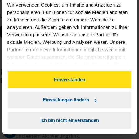
Berater – jederzeit und von überall.
Wir verwenden Cookies, um Inhalte und Anzeigen zu
personalisieren, Funktionen für soziale Medien anbieten
Laden Sie die App kostenlos herunter:
zu können und die Zugriffe auf unsere Website zu
analysieren. Außerdem geben wir Informationen zu Ihrer
Verwendung unserer Website an unsere Partner für
soziale Medien, Werbung und Analysen weiter. Unsere
Partner führen diese Informationen möglicherweise mit
weiteren Daten zusammen, die Sie ihnen bereitgestellt
haben oder die sie im Rahmen Ihrer Nutzung der Dienste
Noch keinen Zugang? So einfach
gesammelt haben. Indem Sie auf Einverstanden klicken,
beantragen Sie ihn.
können Sie der Verwendung von Cookies, gemäß
Einverstanden
unserer
➔ Datenschutzrichtlinie
zustimmen.
Einstellungen ändern
Sie teilen mir mit, dass Sie MeineVLH nutzen
1
wollen.
Ich bin nicht einverstanden
Sie bekommen eine E-Mail mit Ihren Zugangsdaten
2
und einem Aktivierungslink.