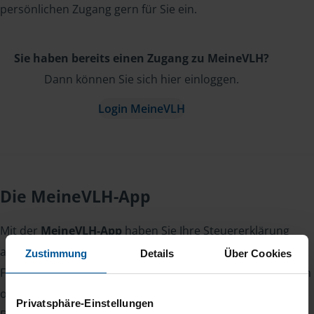
persönlichen Zugang gern für Sie ein.
Sie haben bereits einen Zugang zu MeineVLH?
Dann können Sie sich hier einloggen.
Login MeineVLH
Die MeineVLH-App
Mit der
MeineVLH-App
haben Sie Ihre Steuererklärung
auch unterwegs im Griff.
Zustimmung
Details
Über Cookies
Fotografieren Sie Belege, laden Sie Dokumente sicher hoch
oder lesen Sie Nachrichten von Ihrer Beraterin oder Ihrem
Privatsphäre-Einstellungen