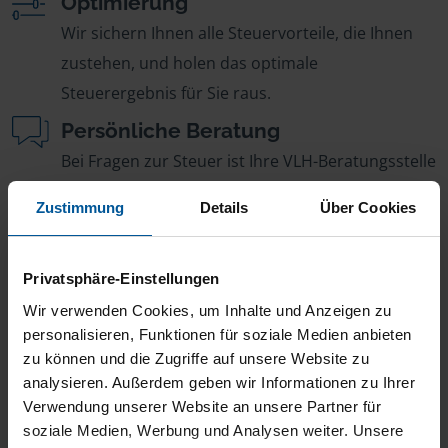
Optimierung
Wir sichern Ihnen alle Steuervorteile, die Ihnen
zustehen, und holen das optimale
Steuerergebnis für Sie raus.
Persönliche Beratung
Bei Fragen zur Steuer ist Ihre VLH-Beratungsstelle
immer für Sie da – ohne Zusatzkosten.
Zustimmung
Details
Über Cookies
Fairer Beitrag
Sie zahlen für alle unsere Leistungen nur einen
Privatsphäre-Einstellungen
jährlichen Mitgliedsbeitrag, der sich nach Ihren
Wir verwenden Cookies, um Inhalte und Anzeigen zu
Jahreseinnahmen richtet.
personalisieren, Funktionen für soziale Medien anbieten
zu können und die Zugriffe auf unsere Website zu
analysieren. Außerdem geben wir Informationen zu Ihrer
Verwendung unserer Website an unsere Partner für
soziale Medien, Werbung und Analysen weiter. Unsere