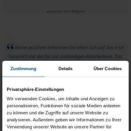
anonymes VLH-Mitglied
Meine positiven Antworten beziehen sich auf das erste
Gespräch mit der für uns zuständigen Mitarbeiterin. Das
Gespräch war sachlich und angenehm bei einer gleichzeitig
Zustimmung
Details
Über Cookies
hohen Kompetenz der Sachbearbeiterin. Die offenen Punkte
des Gesprächs wurden umgehend geklärt und uns schriftlich
Privatsphäre-Einstellungen
mitgeteilt. Weitere Aussagen bezüglich des eingereichten
Wir verwenden Cookies, um Inhalte und Anzeigen zu
Einkommensteuerbescheids können wir noch nicht machen,
personalisieren, Funktionen für soziale Medien anbieten
da wir bis heute keine Rückmeldung des Finanzamtes bzw.
zu können und die Zugriffe auf unsere Website zu
ihrer Zweigstelle erhalten haben.
analysieren. Außerdem geben wir Informationen zu Ihrer
Verwendung unserer Website an unsere Partner für