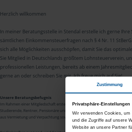
Herzlich willkommen
In meiner Beratungsstelle in Stendal erstelle ich gerne Ihr
sämtlichen Einkommensteuerfragen nach § 4 Nr. 11 StBerG. 
sich alle Möglichkeiten ausschöpfen, damit Sie das optima
Sie Mitglied in Deutschlands größtem Lohnsteuerverein, un
professionellen Leistungen, bereits ab einem Jahresmitglie
gerne an oder schreiben Sie mir. Ich freue mich auf Sie!
Zustimmung
Unsere Beratungsbefugnis
Privatsphäre-Einstellungen
Im Rahmen einer Mitgliedschaft erstellen wir die Einkommensteuererkläru
Studierende, Rentner, Pensionäre und Unterhaltsempfänger nach § 4 Nr. 11
Wir verwenden Cookies, um I
aus Vermietung und Verpachtung sowie Kapitalerträgen sind wir in vielen Fäll
und die Zugriffe auf unsere 
Website an unsere Partner fü