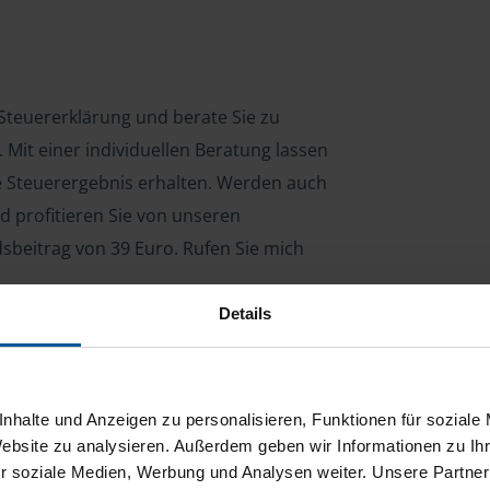
e Steuererklärung und berate Sie zu
Mit einer individuellen Beratung lassen
le Steuerergebnis erhalten. Werden auch
d profitieren Sie von unseren
dsbeitrag von 39 Euro. Rufen Sie mich
Details
ng für Arbeitnehmer, Beamte, Auszubildende,
 Steuerberatungsgesetz (StBerG). Auch bei Einkünften
nhalte und Anzeigen zu personalisieren, Funktionen für soziale
en der geeignete Dienstleister für Sie.
Website zu analysieren. Außerdem geben wir Informationen zu I
r soziale Medien, Werbung und Analysen weiter. Unsere Partner