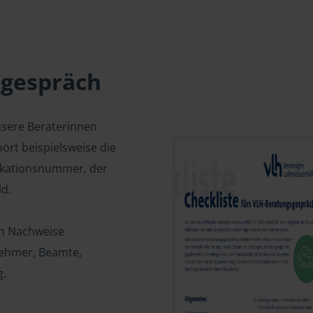
sgespräch
nsere Beraterinnen
ört beispielsweise die
fikationsnummer, der
d.
en Nachweise
tnehmer, Beamte,
g.