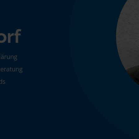
orf
klärung
Beratung
ds