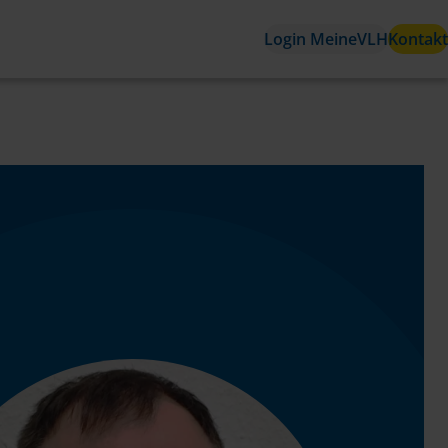
Login MeineVLH
Kontakt