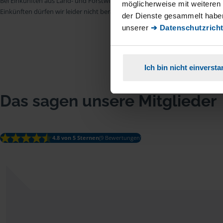
Bei Einkünften aus Land- und Forstwirtschaft, aus Gewerbebetrieb, aus selb
möglicherweise mit weiteren
Einkünften dürfen wir leider nicht beraten.
der Dienste gesammelt haben
unserer
➔ Datenschutzricht
Ich bin nicht einverst
Das sagen unsere Mitglieder
4.8 von 5 Sternen
(9 Bewertungen)