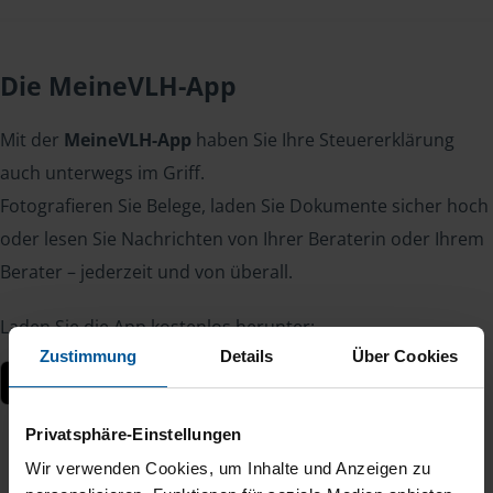
Die MeineVLH-App
Mit der
MeineVLH-App
haben Sie Ihre Steuererklärung
auch unterwegs im Griff.
Fotografieren Sie Belege, laden Sie Dokumente sicher hoch
oder lesen Sie Nachrichten von Ihrer Beraterin oder Ihrem
Berater – jederzeit und von überall.
Laden Sie die App kostenlos herunter:
Zustimmung
Details
Über Cookies
Privatsphäre-Einstellungen
Wir verwenden Cookies, um Inhalte und Anzeigen zu