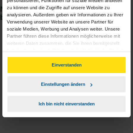
personalisieren, Funktionen für soziale Medien anbieten
Noch keinen Zugang? So einfach
zu können und die Zugriffe auf unsere Website zu
analysieren. Außerdem geben wir Informationen zu Ihrer
beantragen Sie ihn.
Verwendung unserer Website an unsere Partner für
soziale Medien, Werbung und Analysen weiter. Unsere
Partner führen diese Informationen möglicherweise mit
Sie teilen mir mit, dass Sie MeineVLH nutzen
1
weiteren Daten zusammen, die Sie ihnen bereitgestellt
wollen.
haben oder die sie im Rahmen Ihrer Nutzung der Dienste
gesammelt haben. Indem Sie auf Einverstanden klicken,
Sie bekommen eine E-Mail mit Ihren Zugangsdaten
2
können Sie der Verwendung von Cookies, gemäß
Einverstanden
und einem Aktivierungslink.
unserer
➔ Datenschutzrichtlinie
zustimmen.
Einstellungen ändern
3
Sie erhalten von mir Ihr Einmal-Passwort.
Ich bin nicht einverstanden
Aktivierungslink anklicken, Einmalpasswort
4
eingeben und los geht's.