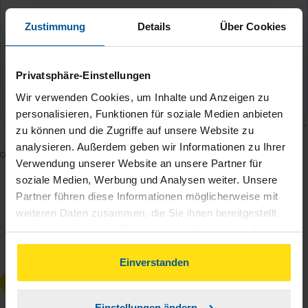
Zustimmung
Details
Über Cookies
Privatsphäre-Einstellungen
Wir verwenden Cookies, um Inhalte und Anzeigen zu
personalisieren, Funktionen für soziale Medien anbieten
zu können und die Zugriffe auf unsere Website zu
analysieren. Außerdem geben wir Informationen zu Ihrer
Mit dem Absenden des Kontaktformulars erkläre ich
Verwendung unserer Website an unsere Partner für
mich damit einverstanden, dass meine Daten zur
soziale Medien, Werbung und Analysen weiter. Unsere
Bearbeitung meines Anliegens sowie zur internen
Partner führen diese Informationen möglicherweise mit
Analyse der Zugriffsquelle verwendet werden.
weiteren Daten zusammen, die Sie ihnen bereitgestellt
haben oder die sie im Rahmen Ihrer Nutzung der Dienste
Die
Datenschutzbestimmungen
habe ich zur
gesammelt haben. Indem Sie auf Einverstanden klicken,
Kenntnis genommen.
*
können Sie der Verwendung von Cookies, gemäß
Einverstanden
unserer
➔ Datenschutzrichtlinie
zustimmen.
Anfrage absenden
Einstellungen ändern