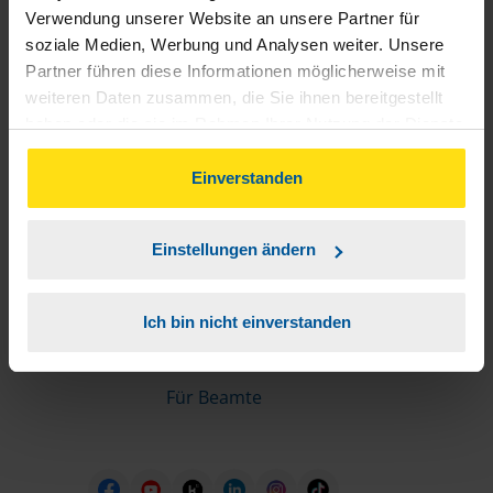
Informationen für Mitglieder
Verwendung unserer Website an unsere Partner für
soziale Medien, Werbung und Analysen weiter. Unsere
Partner führen diese Informationen möglicherweise mit
Schnelleinstiege
weiteren Daten zusammen, die Sie ihnen bereitgestellt
haben oder die sie im Rahmen Ihrer Nutzung der Dienste
Steuererklärung machen lassen
gesammelt haben. Indem Sie auf Einverstanden klicken,
Online-Steuererklärung
können Sie der Verwendung von Cookies, gemäß
Einverstanden
Unsere Steuerrechner
unserer
➔ Datenschutzrichtlinie
zustimmen.
Steuererklärung FAQ
Einstellungen ändern
Die erste Steuererklärung
Für Rentner
Ich bin nicht einverstanden
Für Azubis
Für Studierende
Für Beamte