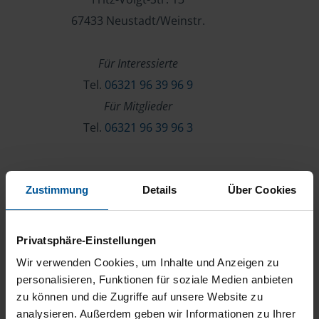
67433 Neustadt/Weinstr.
Für Interessierte
Tel.
06321 96 39 96 9
Für Mitglieder
Tel.
06321 96 39 96 3
Verein & Mitgliedschaft
Zustimmung
Details
Über Cookies
Über die VLH
Beratersuche
Privatsphäre-Einstellungen
Karriere
Wir verwenden Cookies, um Inhalte und Anzeigen zu
Presse
personalisieren, Funktionen für soziale Medien anbieten
zu können und die Zugriffe auf unsere Website zu
Kontakt
analysieren. Außerdem geben wir Informationen zu Ihrer