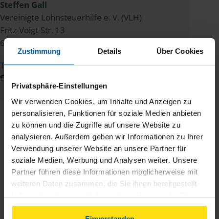
Steffen Gall
Vereinigte Lohnsteuerhilfe e. V. (VLH)
Fritz-Voigt-Str. 13
67433 Neustadt a.d. Weinstraße
Zustimmung
Details
Über Cookies
Tel.:
06321 4901-948
E-Mail:
presse@vlh.de
Privatsphäre-Einstellungen
Wir verwenden Cookies, um Inhalte und Anzeigen zu
personalisieren, Funktionen für soziale Medien anbieten
zu können und die Zugriffe auf unsere Website zu
analysieren. Außerdem geben wir Informationen zu Ihrer
Verwendung unserer Website an unsere Partner für
soziale Medien, Werbung und Analysen weiter. Unsere
Partner führen diese Informationen möglicherweise mit
Über die VLH
weiteren Daten zusammen, die Sie ihnen bereitgestellt
haben oder die sie im Rahmen Ihrer Nutzung der Dienste
Deutschlands größter
gesammelt haben. Indem Sie auf Einverstanden klicken,
Lohnsteuerhilfeverein
können Sie der Verwendung von Cookies, gemäß
Einverstanden