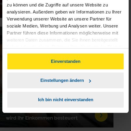
Kurzarbeit und Steuer - kurz
zu können und die Zugriffe auf unsere Website zu
erklärt
analysieren. Außerdem geben wir Informationen zu Ihrer
Verwendung unserer Website an unsere Partner für
soziale Medien, Werbung und Analysen weiter. Unsere
Partner führen diese Informationen möglicherweise mit
15.06.2026
weiteren Daten zusammen, die Sie ihnen bereitgestellt
haben oder die sie im Rahmen Ihrer Nutzung der Dienste
gesammelt haben. Indem Sie auf Einverstanden klicken,
können Sie der Verwendung von Cookies, gemäß
Einverstanden
unserer
➔ Datenschutzrichtlinie
zustimmen.
Einstellungen ändern
Ich bin nicht einverstanden
Grenzgänger in die Schweiz: So
wird Ihr Einkommen besteuert