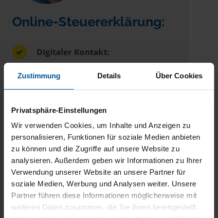
Online-Steuererklärung:
Digitaler Kontakt:
Sie können Ihre
Zustimmung
Details
Über Cookies
Steuerangelegenheiten schnell und
effizient von zu Hause oder sogar
von unterwegs erledigen.
Privatsphäre-Einstellungen
Wir verwenden Cookies, um Inhalte und Anzeigen zu
Flexibler Zeitplan:
personalisieren, Funktionen für soziale Medien anbieten
Sie müssen keine persönlichen
zu können und die Zugriffe auf unsere Website zu
analysieren. Außerdem geben wir Informationen zu Ihrer
Termine vor Ort wahrnehmen, um
Verwendung unserer Website an unsere Partner für
das optimale Steuerergebnis zu
soziale Medien, Werbung und Analysen weiter. Unsere
erhalten.
Partner führen diese Informationen möglicherweise mit
weiteren Daten zusammen, die Sie ihnen bereitgestellt
Bequeme Beratung: