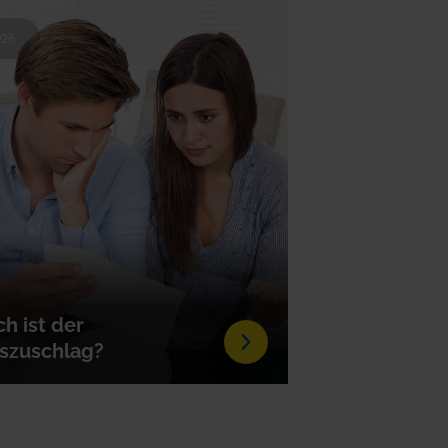
026
h ist der
szuschlag?