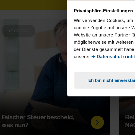
Privatsphäre-Einstellungen
Wir verwenden Cookies, um I
und die Zugriffe auf unsere 
03.07.2026
3
Website an unsere Partner fü
möglicherweise mit weiteren
der Dienste gesammelt haben
unserer
➔ Datenschutzricht
Ich bin nicht einverst
Falscher Steuerbescheid,
Bel
was nun?
NA