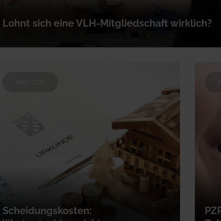
Lohnt sich eine VLH-Mitgliedschaft wirklich?
Wer seine Steuererklärung nicht allein machen möchte, kann sich von ein
Lohnsteuerhilfeverein unterstützen lassen. Doch lohnt sich eine…
24.07.2026
2
Scheidungskosten:
PZR