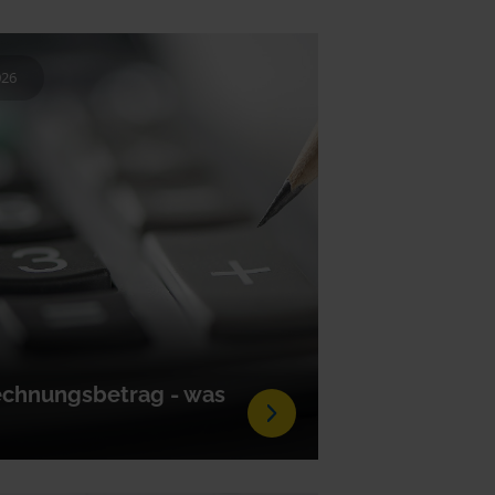
026
echnungsbetrag - was
?