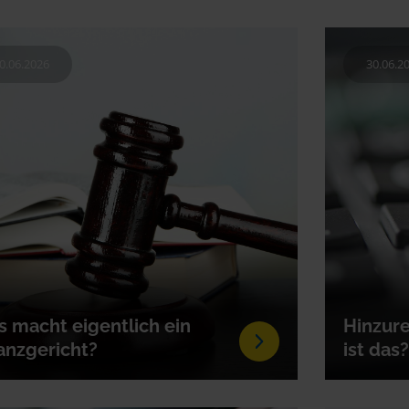
0.06.2026
30.06.2
 macht eigentlich ein
Hinzur
anzgericht?
ist das