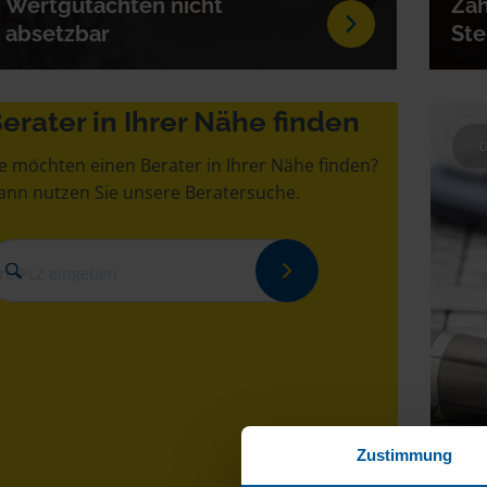
Wertgutachten nicht
Zah
absetzbar
Ste
erater in Ihrer Nähe finden
0
ie möchten einen Berater in Ihrer Nähe finden?
ann nutzen Sie unsere Beratersuche.
Ste
Zustimmung
gib