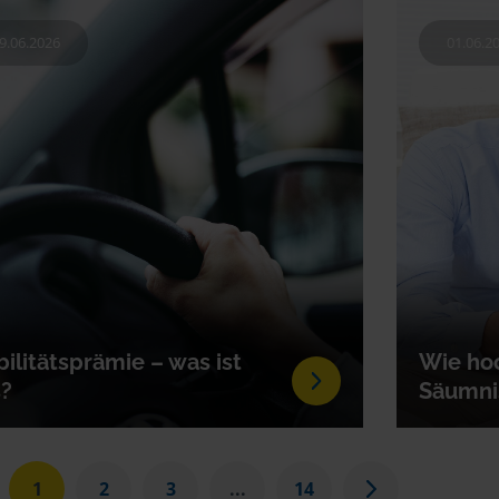
9.06.2026
01.06.2
ilitätsprämie – was ist
Wie hoc
?
Säumni
1
2
3
...
14