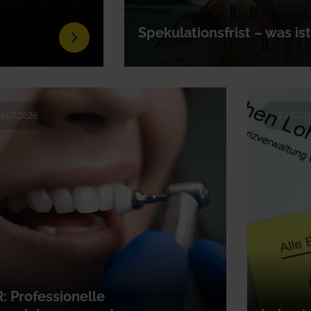
Spekulationsfrist – was is
em
Die Spekulationsfrist ist bei einem priv
dafür, ob Sie Steuern auf Ihren Gewinn za
4.07.2026
23.07.2
: Professionelle