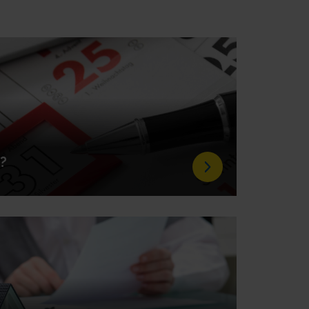
p?
entscheidende Rolle, wann genau Einnahmen
hat der Gesetzgeber das…