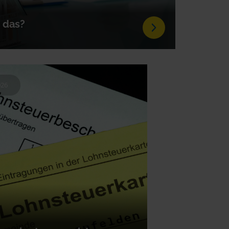
t das?
aten Veräußerungsgeschäft ausschlaggebend
hlen müssen oder nicht.
026