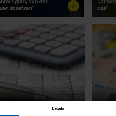
nreinigung von der
Lohnste
uer absetzen?
das?
3.07.2026
03.07.2
uertabelle: Diese Listen
Steuerr
Details
t es
Geld k