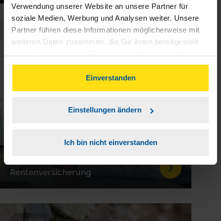
Verwendung unserer Website an unsere Partner für
soziale Medien, Werbung und Analysen weiter. Unsere
Partner führen diese Informationen möglicherweise mit
16.02.2026
weiteren Daten zusammen, die Sie ihnen bereitgestellt
haben oder die sie im Rahmen Ihrer Nutzung der Dienste
gesammelt haben. Indem Sie auf Einverstanden klicken,
können Sie der Verwendung von Cookies, gemäß
Einverstanden
unserer
➔ Datenschutzrichtlinie
zustimmen.
Einstellungen ändern
Ich bin nicht einverstanden
Sonderzahlungen zur gesetzlichen
Rentenversicherung