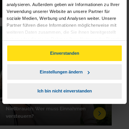
Schornsteinfeger: Kosten von der
analysieren. Außerdem geben wir Informationen zu Ihrer
Steuer absetzen
Verwendung unserer Website an unsere Partner für
soziale Medien, Werbung und Analysen weiter. Unsere
Partner führen diese Informationen möglicherweise mit
weiteren Daten zusammen, die Sie ihnen bereitgestellt
08.05.2026
haben oder die sie im Rahmen Ihrer Nutzung der Dienste
gesammelt haben. Indem Sie auf Einverstanden klicken,
können Sie der Verwendung von Cookies, gemäß
Einverstanden
unserer
➔ Datenschutzrichtlinie
zustimmen.
Einstellungen ändern
Ich bin nicht einverstanden
Nießbrauch: Wer muss Einnahmen
versteuern?