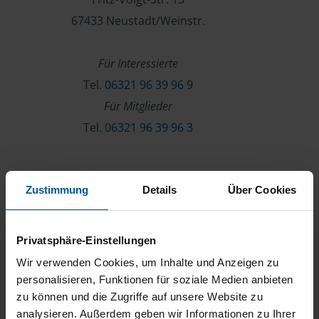
67433 Neustadt/Weinstr.
Für Interessierte
Tel.
06321 96 39 96 9
Für Mitglieder
Tel.
06321 96 39 96 3
Verein & Mitgliedschaft
Zustimmung
Details
Über Cookies
Über die VLH
Beratersuche
Privatsphäre-Einstellungen
Karriere
Wir verwenden Cookies, um Inhalte und Anzeigen zu
Presse
personalisieren, Funktionen für soziale Medien anbieten
zu können und die Zugriffe auf unsere Website zu
Kontakt
analysieren. Außerdem geben wir Informationen zu Ihrer