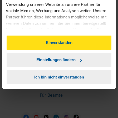
Informationen für Mitglieder
Verwendung unserer Website an unsere Partner für
soziale Medien, Werbung und Analysen weiter. Unsere
Partner führen diese Informationen möglicherweise mit
Schnelleinstiege
weiteren Daten zusammen, die Sie ihnen bereitgestellt
haben oder die sie im Rahmen Ihrer Nutzung der Dienste
Steuererklärung machen lassen
gesammelt haben. Indem Sie auf Einverstanden klicken,
Online-Steuererklärung
können Sie der Verwendung von Cookies, gemäß
Einverstanden
Unsere Steuerrechner
unserer
➔ Datenschutzrichtlinie
zustimmen.
Steuererklärung FAQ
Einstellungen ändern
Die erste Steuererklärung
Für Rentner
Ich bin nicht einverstanden
Für Azubis
Für Studierende
Für Beamte