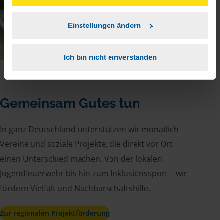
unserer
➔ Datenschutzrichtlinie
zustimmen.
Einstellungen ändern
Ich bin nicht einverstanden
Gemeinsam Gutes tun
In ganz Deutschland unterstützen wir monatlich
Vereine und soziale Projekte, die direkt vor Ort
einen Unterschied machen. Von der lokalen
Jugendfeuerwehr bis hin zum Inklusionssport – wir
fördern Vielfalt und Nachbarschaftshilfe.
Zur regionalen Projektförderung