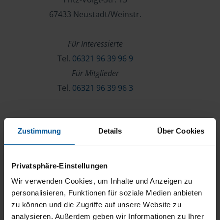
67433 Neustadt/Weinstr.
Für Interessierte
Tel.
06321 96 39 96 9
Für Mitglieder
Tel.
06321 96 39 96 3
Verein & Mitgliedschaft
Zustimmung
Details
Über Cookies
Über die VLH
Beratersuche
Privatsphäre-Einstellungen
Karriere
Wir verwenden Cookies, um Inhalte und Anzeigen zu
Presse
personalisieren, Funktionen für soziale Medien anbieten
zu können und die Zugriffe auf unsere Website zu
Kontakt
analysieren. Außerdem geben wir Informationen zu Ihrer