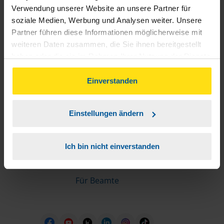
Informationen für Mitglieder
Verwendung unserer Website an unsere Partner für
soziale Medien, Werbung und Analysen weiter. Unsere
Partner führen diese Informationen möglicherweise mit
Schnelleinstiege
weiteren Daten zusammen, die Sie ihnen bereitgestellt
haben oder die sie im Rahmen Ihrer Nutzung der Dienste
Steuererklärung machen lassen
gesammelt haben. Indem Sie auf Einverstanden klicken,
Online-Steuererklärung
können Sie der Verwendung von Cookies, gemäß
Einverstanden
Unsere Steuerrechner
unserer
➔ Datenschutzrichtlinie
zustimmen.
Steuererklärung FAQ
Einstellungen ändern
Die erste Steuererklärung
Für Rentner
Ich bin nicht einverstanden
Für Azubis
Für Studierende
Für Beamte