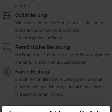
geprüft.
Optimierung
Wir sichern Ihnen alle Steuervorteile, die Ihnen
zustehen, und holen das optimale
Steuerergebnis für Sie raus.
Persönliche Beratung
Bei Fragen zur Steuer ist Ihre VLH-Beratungsstelle
immer für Sie da – ohne Zusatzkosten.
Fairer Beitrag
Sie zahlen für alle unsere Leistungen nur einen
jährlichen Mitgliedsbeitrag, der sich nach Ihren
Jahreseinnahmen richtet.