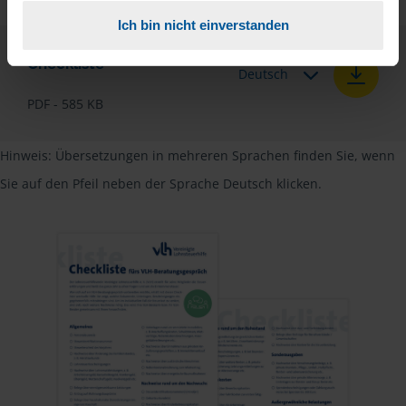
Ich bin nicht einverstanden
Checkliste
Deutsch
PDF - 585 KB
Hinweis: Übersetzungen in mehreren Sprachen finden Sie, wenn
Sie auf den Pfeil neben der Sprache Deutsch klicken.