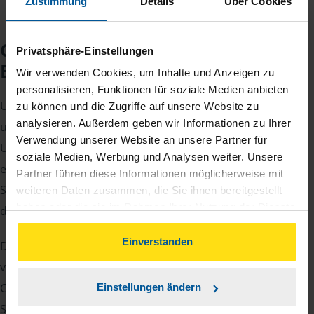
Zustimmung
Details
Über Cookies
Checkliste für Ihr
Privatsphäre-Einstellungen
Beratungsgespräch
Wir verwenden Cookies, um Inhalte und Anzeigen zu
personalisieren, Funktionen für soziale Medien anbieten
Um Ihre Steuererklärung erstellen zu können, benötigen
zu können und die Zugriffe auf unsere Website zu
analysieren. Außerdem geben wir Informationen zu Ihrer
unsere Beraterinnen und Berater eine Reihe von
Verwendung unserer Website an unsere Partner für
Unterlagen von Ihnen. Dazu gehört beispielsweise die
soziale Medien, Werbung und Analysen weiter. Unsere
elektronische Lohnsteuerbescheinigung, Ihre
Partner führen diese Informationen möglicherweise mit
Steueridentifikationsnummer, der Rentenbescheid oder
weiteren Daten zusammen, die Sie ihnen bereitgestellt
haben oder die sie im Rahmen Ihrer Nutzung der Dienste
die Bescheinigung über das Kindergeld.
gesammelt haben. Indem Sie auf Einverstanden klicken,
können Sie der Verwendung von Cookies, gemäß
Einverstanden
Damit Sie sich gut vorbereiten können und keinen der
unserer
➔ Datenschutzrichtlinie
zustimmen.
vielen Nachweise vergessen, stellen wir Ihnen hier eine
Checkliste für Arbeitnehmer, Beamte, Auszubildende und
Einstellungen ändern
Studenten sowie Rentner zur Verfügung.