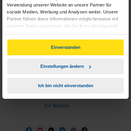
Informationen für Mitglieder
Verwendung unserer Website an unsere Partner für
soziale Medien, Werbung und Analysen weiter. Unsere
Partner führen diese Informationen möglicherweise mit
Schnelleinstiege
weiteren Daten zusammen, die Sie ihnen bereitgestellt
haben oder die sie im Rahmen Ihrer Nutzung der Dienste
Steuererklärung machen lassen
gesammelt haben. Indem Sie auf Einverstanden klicken,
Online-Steuererklärung
können Sie der Verwendung von Cookies, gemäß
Einverstanden
Unsere Steuerrechner
unserer
➔ Datenschutzrichtlinie
zustimmen.
Steuererklärung FAQ
Einstellungen ändern
Die erste Steuererklärung
Für Rentner
Ich bin nicht einverstanden
Für Azubis
Für Studierende
Für Beamte