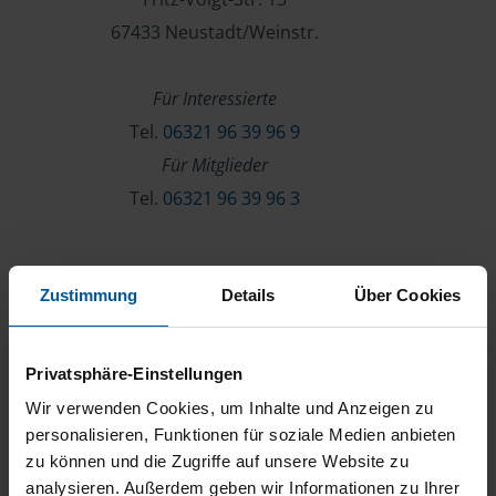
67433 Neustadt/Weinstr.
Für Interessierte
Tel.
06321 96 39 96 9
Für Mitglieder
Tel.
06321 96 39 96 3
Verein & Mitgliedschaft
Zustimmung
Details
Über Cookies
Über die VLH
Beratersuche
Privatsphäre-Einstellungen
Karriere
Wir verwenden Cookies, um Inhalte und Anzeigen zu
Presse
personalisieren, Funktionen für soziale Medien anbieten
zu können und die Zugriffe auf unsere Website zu
Kontakt
analysieren. Außerdem geben wir Informationen zu Ihrer