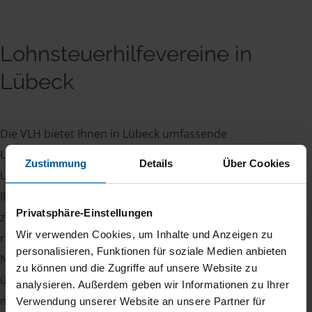
Lohnsteuerhilfevereine in
Lübeck
Die VLH bietet Ihnen in Lübeck umfassende
Unterstützung bei all Ihren Steuerangelegenheiten.
Zustimmung
Details
Über Cookies
Unsere Steuerexperten stehen Ihnen zur Seite, um
Ihre Steuererklärung professionell und zuverlässig
Privatsphäre-Einstellungen
zu erstellen. Dabei stellen wir sicher, dass alle
Wir verwenden Cookies, um Inhalte und Anzeigen zu
relevanten Steuervorteile für Sie genutzt werden.
personalisieren, Funktionen für soziale Medien anbieten
Neben der Erstellung Ihrer Steuererklärung
zu können und die Zugriffe auf unsere Website zu
übernehmen wir auch die gesamte Kommunikation
analysieren. Außerdem geben wir Informationen zu Ihrer
mit dem Finanzamt. Unsere Leistungen umfassen
Verwendung unserer Website an unsere Partner für