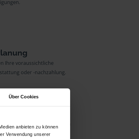
igungen.
Planung
n Ihre voraussichtliche
stattung oder -nachzahlung.
Über Cookies
 Partner
 vertreten wir Sie sogar vor dem
 Medien anbieten zu können
.
hrer Verwendung unserer