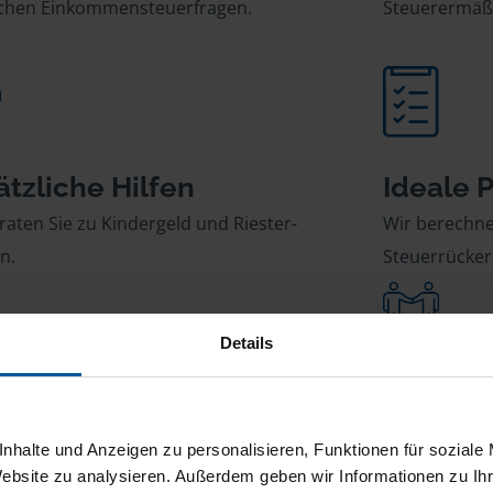
ichen Einkommensteuerfragen.
Steuerermäß
ätzliche Hilfen
Ideale 
raten Sie zu Kindergeld und Riester-
Wir berechne
n.
Steuerrücker
Details
essfreie Abwicklung
Starker
ernehmen für Sie die komplette
Im Streitfall
nhalte und Anzeigen zu personalisieren, Funktionen für soziale
nikation mit dem Finanzamt.
Finanzgericht
Website zu analysieren. Außerdem geben wir Informationen zu I