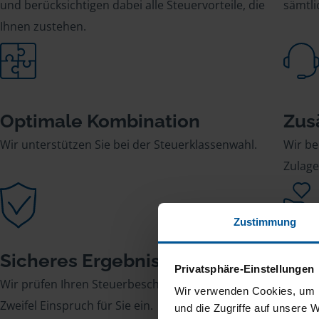
und berücksichtigen dabei alle Steuervorteile, die
sämtl
Ihnen zustehen.
Optimale Kombination
Zus
Wir unterstützen Sie bei der Steuerklassenwahl.
Wir be
Zulage
Zustimmung
Sicheres Ergebnis
Str
Privatsphäre-Einstellungen
Wir prüfen Ihren Steuerbescheid und legen im
Wir üb
Wir verwenden Cookies, um I
Zweifel Einspruch für Sie ein.
Kommu
und die Zugriffe auf unsere 